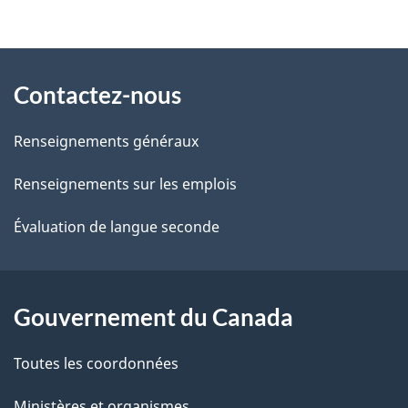
t
À
a
Contactez-nous
propos
i
de
l
Renseignements généraux
ce
s
Renseignements sur les emplois
site
d
Évaluation de langue seconde
e
l
Gouvernement du Canada
a
Toutes les coordonnées
p
Ministères et organismes