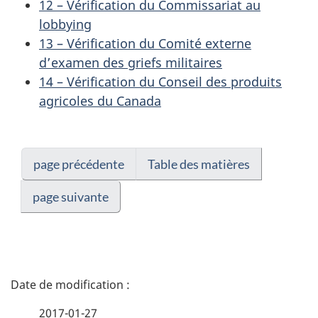
12 – Vérification du Commissariat au
lobbying
13 – Vérification du Comité externe
d’examen des griefs militaires
14 – Vérification du Conseil des produits
agricoles du Canada
page précédente
Table des matières
page suivante
D
é
2017-01-27