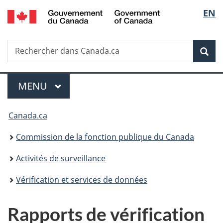
/
Sélec
EN
Passer
Passer
Passer
Government
au
à
à
de
of
contenu
«
la
Canada
Recherche
Rechercher
principal
Au
version
Rec
la
dans
sujet
HTML
Canada.ca
du
simplifiée
langu
Menu
gouvernement
MENU
PRINCIPAL
»
Vous
Canada.ca
êtes
Commission de la fonction publique du Canada
ici :
Activités de surveillance
Vérification et services de données
Rapports de vérification