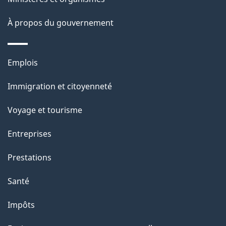
a
À propos du gouvernement
g
e
Thèmes
Emplois
et
Immigration et citoyenneté
sujets
Voyage et tourisme
Entreprises
Prestations
Santé
Impôts