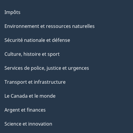
r
Impôts
c
e
Environnement et ressources naturelles
t
Sécurité nationale et défense
t
e
Culture, histoire et sport
p
Services de police, justice et urgences
a
g
Transport et infrastructure
e
Le Canada et le monde
Argent et finances
Science et innovation