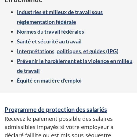
i
Industries et milieux de travail sous
n
réglementation fédérale
s
Normes du travail fédérales
f
Santé et sécurité au travail
Interprétations, politiques, et guides (IPG)
e
Prévenir le harcèlement et la violence en milieu
u
de travail
x
Équité en matière d'emploi
s
u
S
r
Programme de protection des salariés
e
Recevez le paiement possible des salaires
admissibles impayés si votre employeur a
r
déclaré faillite ou est mis sous séquestre.