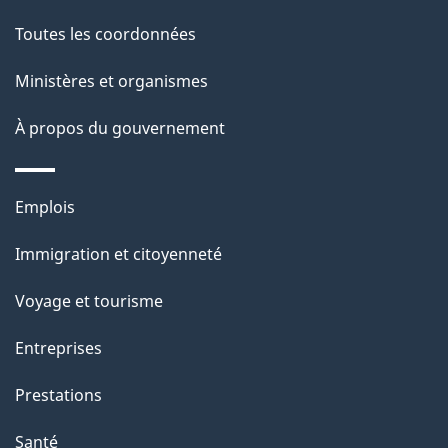
r
e
de
e
Toutes les coordonnées
l
ce
r
a
Ministères et organismes
site
é
p
t
À propos du gouvernement
a
r
g
o
Thèmes
Emplois
a
e
et
c
Immigration et citoyenneté
sujets
t
Voyage et tourisme
i
o
Entreprises
n
Prestations
s
u
Santé