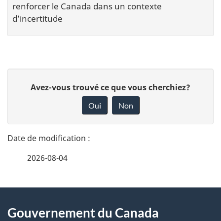
renforcer le Canada dans un contexte
d’incertitude
D
D
Avez-vous trouvé ce que vous cherchiez?
o
é
Oui
Non
n
t
n
a
e
i
2026-08-04
z
l
v
s
o
À
d
t
Gouvernement du Canada
propos