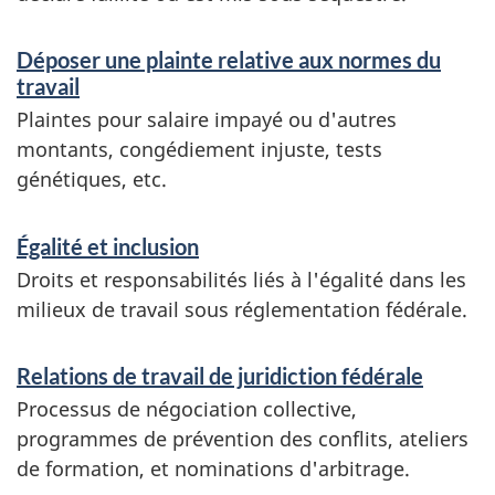
v
i
Déposer une plainte relative aux normes du
travail
c
Plaintes pour salaire impayé ou d'autres
e
montants, congédiement injuste, tests
s
génétiques, etc.
e
Égalité et inclusion
t
Droits et responsabilités liés à l'égalité dans les
r
milieux de travail sous réglementation fédérale.
e
n
Relations de travail de juridiction fédérale
s
Processus de négociation collective,
programmes de prévention des conflits, ateliers
e
de formation, et nominations d'arbitrage.
i