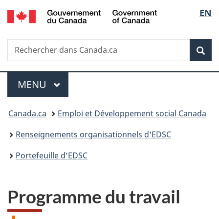
/
Sélecti
EN
Passer
Passer
Passer
Government
au
à
à
de
of
contenu
«
la
Canada
Recherche
Rechercher
la
principal
Au
version
Rec
dans
sujet
HTML
langue
Canada.ca
du
simplifiée
gouvernement
MENU
PRINCIPAL
Menu
»
Vous
Canada.ca
Emploi et Développement social Canada
êtes
Renseignements organisationnels d'EDSC
ici :
Portefeuille d’EDSC
Programme du travail