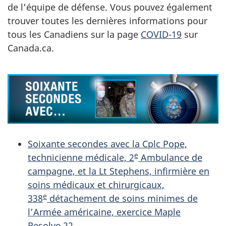
de l'équipe de défense. Vous pouvez également
E
trouver toutes les dernières informations pour
S
tous les Canadiens sur la page
COVID-19
sur
Canada.ca.
D
E
L
’
É
Soixante secondes avec la Cplc Pope,
e
technicienne médicale, 2
Ambulance de
Q
campagne, et la Lt Stephens, infirmière en
U
soins médicaux et chirurgicaux,
e
338
détachement de soins minimes de
I
l’Armée américaine, exercice Maple
Resolve 22