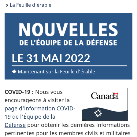
ici :
La Feuille d'érable
N
LE 31 MAI 2022
O
Maintenant sur la Feuille d’érable
U
COVID-19 :
Nous vous
V
encourageons à visiter la
E
page d'information COVID-
19 de l'Équipe de la
L
Défense
pour obtenir les dernières informations
L
pertinentes pour les membres civils et militaires