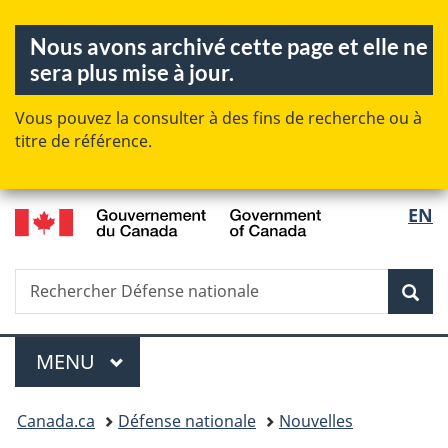
Passer
Passer
Passer
Nous avons archivé cette page et elle ne
au
à
à
sera plus mise à jour.
contenu
«
la
principal
Au
version
Vous pouvez la consulter à des fins de recherche ou à
sujet
HTML
titre de référence.
du
simplifiée
gouvernement
»
/
EN
Sélecti
Government
de
of
la
Canada
Rechercher
Recherche
Rec
langue
Défense
nationale
Menu
MENU
PRINCIPAL
Vous
Canada.ca
Défense nationale
Nouvelles
êtes