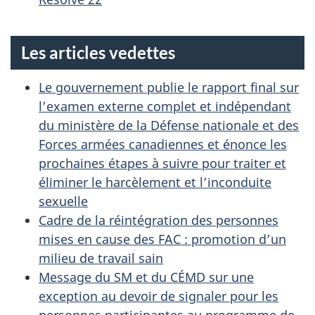
P
E
Les articles vedettes
D
E
Le gouvernement publie le rapport final sur
l’examen externe complet et indépendant
L
du ministère de la Défense nationale et des
Forces armées canadiennes et énonce les
A
prochaines étapes à suivre pour traiter et
D
éliminer le harcèlement et l’inconduite
sexuelle
É
Cadre de la réintégration des personnes
F
mises en cause des FAC : promotion d’un
milieu de travail sain
E
Message du SM et du CÉMD sur une
N
exception au devoir de signaler pour les
personnes participantes au programme de