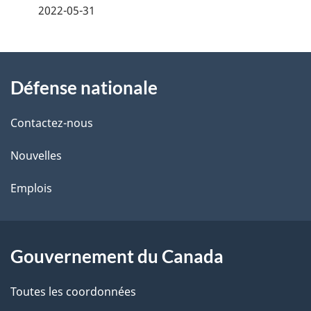
2022-05-31
t
a
i
À
l
propos
Défense nationale
s
de
d
ce
e
Contactez-nous
site
l
Nouvelles
a
p
Emplois
a
g
e
Gouvernement du Canada
Toutes les coordonnées