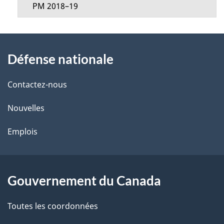
g
PM 2018–19
u
e
À
Défense nationale
propos
de
Contactez-nous
ce
Nouvelles
site
Emplois
Gouvernement du Canada
Toutes les coordonnées