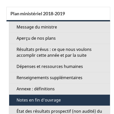
a
S
Plan ministériel 2018-2019
i
e
l
Message du ministre
c
s
Aperçu de nos plans
t
d
Résultats prévus : ce que nous voulons
i
accomplir cette année et par la suite
e
o
Dépenses et ressources humaines
l
n
Renseignements supplémentaires
a
M
Annexe : définitions
p
e
Notes en fin d’ouvrage
a
n
État des résultats prospectif (non audité) du