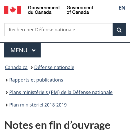
/
Sélec
EN
Passer
Passer
Passer
Passer
Government
au
à
au
à
de
of
contenu
«
menu
la
Canada
Recherche
Rechercher
principal
Au
de
version
Rec
la
Défense
sujet
la
HTML
nationale
du
section
simplifiée
langu
Menu
gouvernement
MENU
PRINCIPAL
»
Vous
Canada.ca
Défense nationale
êtes
Rapports et publications
ici :
Plans ministériels (PM) de la Défense nationale
Plan ministériel 2018-2019
Notes en fin d’ouvrage