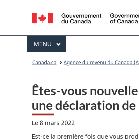
Sélection
de
la
Menu
MENU
PRINCIPAL
langue
Vous
Canada.ca
Agence du revenu du Canada (A
êtes
ici :
Êtes-vous nouvelle
une déclaration de 
Le 8 mars 2022
Est-ce la première fois que vous pro