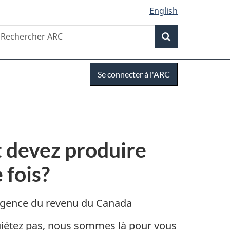
English
Recherche
echercher
Recherche
RC
Se
Se connecter à l'ARC
connecter
t devez produire
 fois?
gence du revenu du Canada
quiétez pas, nous sommes là pour vous