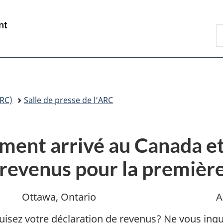
Passer
Passer
Passer
au
à
à
/
R
contenu
«
la
Government
A
principal
Au
version
of
sujet
HTML
Canada
du
simplifiée
gouvernement
»
RC)
Salle de presse de l’ARC
ment arrivé au Canada e
revenus pour la première
Ottawa, Ontario
A
duisez votre déclaration de revenus? Ne vous in