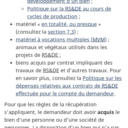
développement d’un bien
;
Politique sur la
RS&DE
au cours de
cycles de production
;
matériel «
en totalité, ou presque
»
(consultez la
section 7.3
) ;
matériel à vocations multiples (
MVM
)
;
animaux et végétaux utilisés dans les
projets de
RS&DE
;
biens acquis par contrat impliquant des
travaux de
RS&DE
et d'autres travaux. Pour
en savoir plus, consultez la
Politique sur les
dépenses relatives aux contrats de
RS&DE
effectuée pour le compte du demandeur
.
Pour que les règles de la récupération
s'appliquent, le demandeur doit avoir
acquis
le
bien d'une personne ou d'une société de
personnes. La disposition d'un bien qui n'a pas