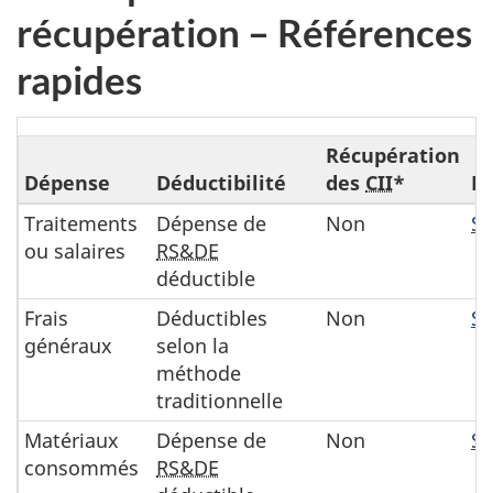
récupération – Références
rapides
Dépenses
Récupération
et
Dépense
Déductibilité
des
CII
*
R
récupération
Traitements
Dépense de
Non
Se
–
ou salaires
RS&DE
Références
déductible
rapides
Frais
Déductibles
Non
Se
généraux
selon la
méthode
traditionnelle
Matériaux
Dépense de
Non
Se
consommés
RS&DE