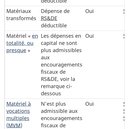
déductible
Matériaux
Dépense de
Oui
Se
transformés
RS&DE
déductible
Matériel «
en
Les dépenses en
Oui
Se
totalité, ou
capital ne sont
presque
»
plus admissibles
aux
encouragements
fiscaux de
RS&DE, voir la
remarque ci-
dessous
Matériel à
N’est plus
Oui
Se
vocations
admissible aux
Se
multiples
encouragements
Se
(
MVM
)
fiscaux de