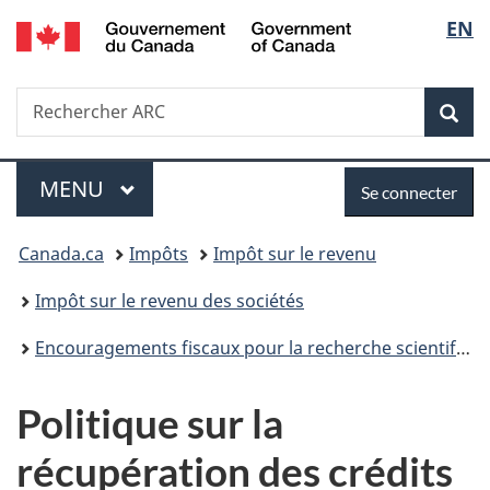
/
Sélec
EN
Passer
Passer
Passer
Government
au
à
à
de
of
contenu
«
la
Canada
Recherche
Rechercher
principal
Au
version
Rec
la
ARC
sujet
HTML
du
simplifiée
langu
Menu
Se
gouvernement
MENU
PRINCIPAL
Se connecter
»
connecter
Vous
Canada.ca
Impôts
Impôt sur le revenu
êtes
Impôt sur le revenu des sociétés
ici :
Encouragements fiscaux pour la recherche scientifique et le développement expérimental (RS&DE)
Politique sur la
récupération des crédits