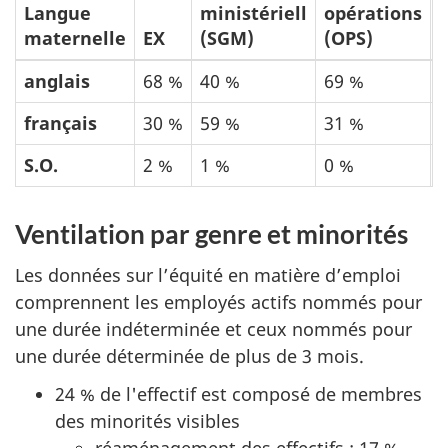
Langue
ministériell
opérations
l
maternelle
EX
(SGM)
(OPS)
(
anglais
68 %
40 %
69 %
français
30 %
59 %
31 %
S.O.
2 %
1 %
0 %
Ventilation par genre et minorités
Les données sur l’équité en matière d’emploi
comprennent les employés actifs nommés pour
une durée indéterminée et ceux nommés pour
une durée déterminée de plus de 3 mois.
24 % de l'effectif est composé de membres
des minorités visibles