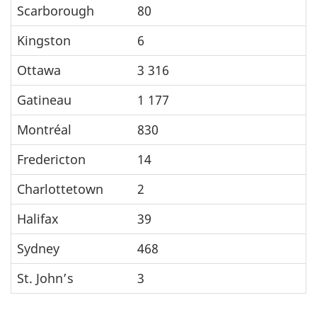
Scarborough
80
Kingston
6
Ottawa
3 316
Gatineau
1 177
Montréal
830
Fredericton
14
Charlottetown
2
Halifax
39
Sydney
468
St. John’s
3