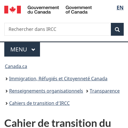
/
Sélec
EN
Passer
Passer
Passer
Government
au
à
à
de
of
contenu
«
la
Canada
Recherche
Rechercher
principal
Au
version
Rec
la
dans
sujet
HTML
IRCC
du
simplifiée
langu
Menu
gouvernement
MENU
PRINCIPAL
»
Vous
Canada.ca
êtes
Immigration, Réfugiés et Citoyenneté Canada
ici :
Renseignements organisationnels
Transparence
Cahiers de transition d’IRCC
Cahier de transition du