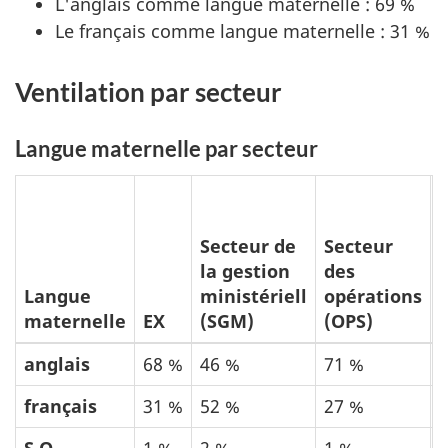
L'anglais comme langue maternelle : 69 %
Le français comme langue maternelle : 31 %
Ventilation par secteur
Langue maternelle par secteur
Secteur de
Secteur
la gestion
des
Langue
ministériell
opérations
l
maternelle
EX
(SGM)
(OPS)
(
anglais
68 %
46 %
71 %
français
31 %
52 %
27 %
S.O.
1 %
2 %
1 %