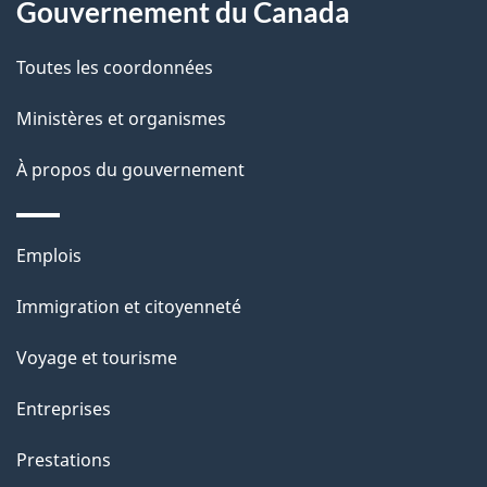
Gouvernement du Canada
a
Toutes les coordonnées
p
Ministères et organismes
a
À propos du gouvernement
g
e
Thèmes
Emplois
et
Immigration et citoyenneté
sujets
Voyage et tourisme
Entreprises
Prestations