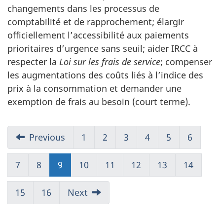
changements dans les processus de
comptabilité et de rapprochement; élargir
officiellement l’accessibilité aux paiements
prioritaires d’urgence sans seuil; aider IRCC à
respecter la
Loi sur les frais de service
; compenser
les augmentations des coûts liés à l’indice des
prix à la consommation et demander une
exemption de frais au besoin (court terme).
Previous
1
Go
2
Go
3
Go
4
Go
5
Go
6
Go
to
to
to
to
to
to
Page
Page
Page
Page
Page
Page
7
Go
8
Go
9
Go
10
Go
11
Go
12
Go
13
Go
14
Go
1
2
3
4
5
6
to
to
to
to
to
to
to
to
Page
Page
Page
Page
Page
Page
Page
Page
15
Go
16
Go
Next
7
8
9
10
11
12
13
14
to
to
Page
Page