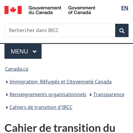
/
Sélec
EN
Passer
Passer
Passer
Government
au
à
à
de
of
contenu
«
la
Canada
Recherche
Rechercher
principal
Au
version
Rec
la
dans
sujet
HTML
IRCC
du
simplifiée
langu
Menu
gouvernement
MENU
PRINCIPAL
»
Vous
Canada.ca
êtes
Immigration, Réfugiés et Citoyenneté Canada
ici :
Renseignements organisationnels
Transparence
Cahiers de transition d’IRCC
Cahier de transition du