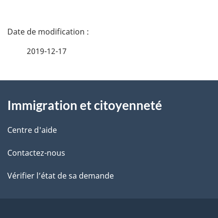
15
16
D
é
2019-12-17
t
À
a
Immigration et citoyenneté
propos
i
de
l
Centre d'aide
ce
s
Contactez-nous
site
d
Vérifier l’état de sa demande
e
l