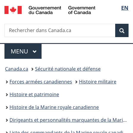
/
Sélec
EN
Passer
Passer
Passer
Passer
Government
au
à
au
à
de
of
contenu
«
menu
la
Canada
Recherche
Rechercher
principal
Au
de
version
Rec
la
dans
sujet
la
HTML
Canada.ca
du
section
simplifiée
langu
Menu
gouvernement
MENU
PRINCIPAL
»
Vous
Canada.ca
Sécurité nationale et défense
êtes
Forces armées canadiennes
Histoire militaire
ici :
Histoire et patrimoine
Histoire de la Marine royale canadienne
Dirigeants et personnalités marquantes de la Marine
Liste des commandants de la Marine royale canadienne