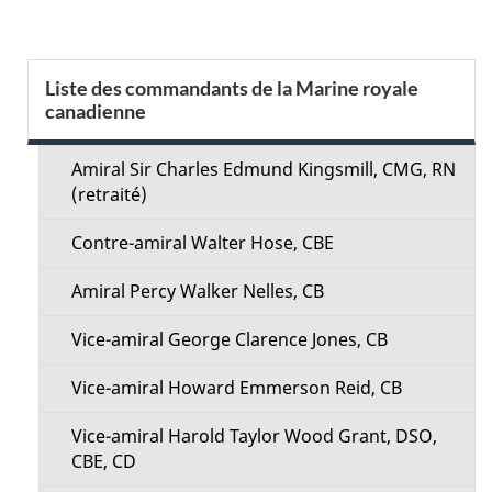
t
a
S
Liste des commandants de la Marine royale
i
canadienne
e
l
c
Amiral Sir Charles Edmund Kingsmill, CMG, RN
s
(retraité)
t
d
Contre-amiral Walter Hose, CBE
i
e
Amiral Percy Walker Nelles, CB
o
l
Vice-amiral George Clarence Jones, CB
n
a
Vice-amiral Howard Emmerson Reid, CB
M
p
Vice-amiral Harold Taylor Wood Grant, DSO,
e
CBE, CD
a