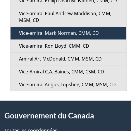
Vice-amiral Philip Dean McFadden, CMM, CD
Vice-amiral Paul Andrew Maddison, CMM,
MSM, CD
Vice-amiral Mark Norman, CMM, CD
Vice-amiral Ron Lloyd, CMM, CD
Amiral Art McDonald, CMM, MSM, CD
Vice-Amiral C.A. Baines, CMM, CSM, CD
Vice-amiral Angus. Topshee, CMM, MSM, CD
À
Gouvernement du Canada
propos
Toutes les coordonnées