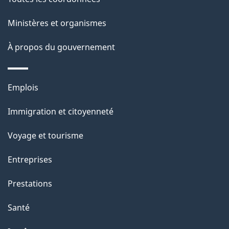
de
ce
Ministères et organismes
site
À propos du gouvernement
Thèmes
Emplois
et
Immigration et citoyenneté
sujets
Voyage et tourisme
Entreprises
Prestations
Santé