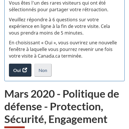
:
Vous êtes l’un des rares visiteurs qui ont été
sélectionnés pour partager votre rétroaction.
S
Veuillez répondre à 6 questions sur votre
d
expérience en ligne à la fin de votre visite. Cela
vous prendra moins de 5 minutes.
si
En choisissant « Oui », vous ouvrirez une nouvelle
w
fenêtre à laquelle vous pourrez revenir une fois
votre visite à Canada.ca terminée.
(t
Oui
accéder
Non
d
au
je
.
sondage.
ne
Mars 2020 - Politique de
veux
pas
défense - Protection,
participer
au
Sécurité, Engagement
sondage
du