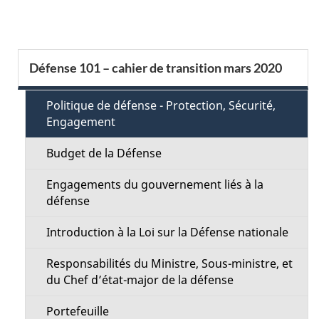
t
a
S
Défense 101 – cahier de transition mars 2020
i
e
l
Politique de défense - Protection, Sécurité,
c
Engagement
s
t
Budget de la Défense
d
i
Engagements du gouvernement liés à la
e
défense
o
l
Introduction à la Loi sur la Défense nationale
n
a
Responsabilités du Ministre, Sous-ministre, et
M
du Chef d’état-major de la défense
p
e
Portefeuille