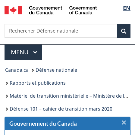
/
Sélec
EN
Passer
Passer
Passer
Passer
Passer
Government
au
au
à
au
à
de
of
Gestionnaire
contenu
«
menu
la
Canada
Recherche
Rechercher
des
principal
Au
de
version
Rec
la
Défense
Invitations
sujet
la
HTML
nationale
du
section
simplifiée
langu
Menu
gouvernement
MENU
PRINCIPAL
»
Vous
Canada.ca
Défense nationale
êtes
Rapports et publications
ici :
Matériel de transition ministérielle – Ministère de la Défense nationale
Défense 101 – cahier de transition mars 2020
×
F
Gouvernement du Canada