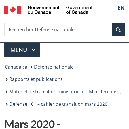
/
Sélec
EN
Passer
Passer
Passer
Passer
Government
au
à
au
à
de
of
contenu
«
menu
la
Canada
Recherche
Rechercher
principal
Au
de
version
Rec
la
Défense
sujet
la
HTML
nationale
du
section
simplifiée
langu
Menu
gouvernement
MENU
PRINCIPAL
»
Vous
Canada.ca
Défense nationale
êtes
Rapports et publications
ici :
Matériel de transition ministérielle – Ministère de la Défense nationale
Défense 101 – cahier de transition mars 2020
Mars 2020 -