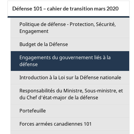
a
S
Défense 101 – cahier de transition mars 2020
i
e
l
Politique de défense - Protection, Sécurité,
c
Engagement
s
t
Budget de la Défense
d
i
Engagements du gouvernement liés à la
e
défense
o
l
Introduction à la Loi sur la Défense nationale
n
a
Responsabilités du Ministre, Sous-ministre, et
M
du Chef d’état-major de la défense
p
e
Portefeuille
a
n
Forces armées canadiennes 101
g