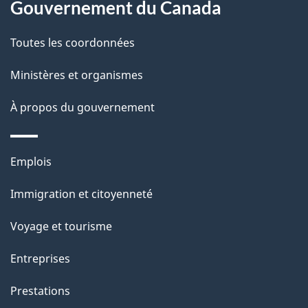
c
Gouvernement du Canada
a
t
Toutes les coordonnées
i
p
o
Ministères et organismes
a
n
s
À propos du gouvernement
g
u
e
r
Thèmes
Emplois
c
et
e
Immigration et citoyenneté
sujets
t
Voyage et tourisme
t
e
Entreprises
p
Prestations
a