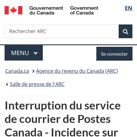
/
Sélec
EN
Passer
Passer
Passer
Government
au
à
à
de
of
contenu
«
la
Canada
Recherche
Rechercher
principal
Au
version
Rec
la
ARC
sujet
HTML
du
simplifiée
langu
Menu
Se
gouvernement
MENU
PRINCIPAL
Se connecter
»
connecter
Vous
Canada.ca
Agence du revenu du Canada (ARC)
êtes
Salle de presse de l’ARC
ici :
Interruption du service
de courrier de Postes
Canada - Incidence sur