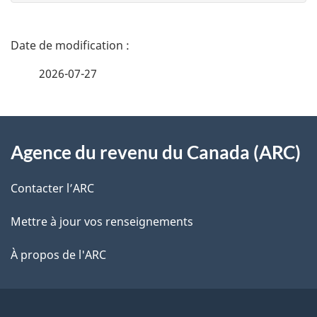
n
e
D
z
é
2026-07-27
v
t
o
t
À
a
r
Agence du revenu du Canada (ARC)
propos
i
e
de
l
r
Contacter l’ARC
é
ce
s
Mettre à jour vos renseignements
t
site
d
r
À propos de l'ARC
o
e
a
l