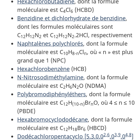
Hexachlorobutadiène
, dont la formule
moléculaire est C
Cl
(HCBD)
4
6
Benzidine et dichlorhydrate de benzidine
,
dont les formules moléculaires sont
C
H
N
et C
H
N
.2HCl, respectivement
12
12
2
12
12
2
Naphtalènes polychlorés
, dont la formule
moléculaire est C
H
Cl
, où « n » est plus
10
8-n
n
grand que 1 (NPC)
Hexachlorobenzène
(HCB)
N-Nitrosodiméthylamine
, dont la formule
moléculaire est C
H
N
O (NDMA)
2
6
2
Polybromodiphényléthers
, dont la formule
moléculaire est C
H
Br
O, où 4 ≤ n ≤ 10
12
(10-n)
n
(PBDE)
Hexabromocyclododécane
, dont la formule
moléculaire est C
H
Br
(HBCD)
12
18
6
2,6
3,9
4,8
Dodécachloropentacyclo [5.3.0.0
.0
.0
]