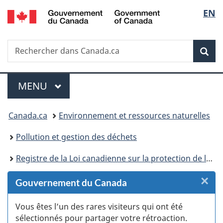
/
Sélec
EN
Passer
Passer
Passer
Passer
Government
au
au
à
à
de
of
Gestionnaire
contenu
«
la
Canada
Recherche
Rechercher
des
principal
Au
version
Rec
la
dans
Invitations
sujet
HTML
Canada.ca
du
simplifiée
langu
Menu
gouvernement
MENU
PRINCIPAL
»
Vous
Canada.ca
Environnement et ressources naturelles
êtes
Pollution et gestion des déchets
ici :
Registre de la Loi canadienne sur la protection de l’environnement
×
F
Gouvernement du Canada
:
Vous êtes l’un des rares visiteurs qui ont été
sélectionnés pour partager votre rétroaction.