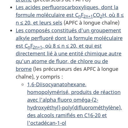
Les acides perfluorocarboxyliques, dont la
formule moléculaire est C
F
CO
H, où 8 ≤
n
2n+1
2
n ≤ 20, et leurs sels
(APFC à longue chaîne)
Les composés constitués d’un groupement
alkyle perfluoré dont la formule moléculaire
est C
F
, où 8 ≤ n ≤ 20, et qui est
n
2n+1
directement lié à une entité chimique autre
qu’un atome de fluor, de chlore ou de
brome
(les précurseurs des APFC à longue
chaîne), y compris :
1,6-Diisocyanatohexane,
homopolymérisé, produits de réaction
avec l'alpha fluoro oméga-(2-
hydroxyéthyl)-poly(difluorométhylène),
des alcools ramifiés en C16-20 et
l'octadécan-1-ol