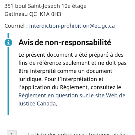
351 boul Saint-Joseph 10e étage
Gatineau QC K1A 0H3
Courriel :
interdiction-prohibition@ec.gc.ca
Avis de non-responsabilité
Le présent document a été préparé à des
fins de référence seulement et ne doit pas
être interprété comme un document
juridique. Pour l’interprétation et
l’application du Règlement, consultez le
Règlement en question sur le site Web de
Justice Canada
.
Notes
La liste des substances toxiques visées
Retour à la référence de la note de bas de page
1