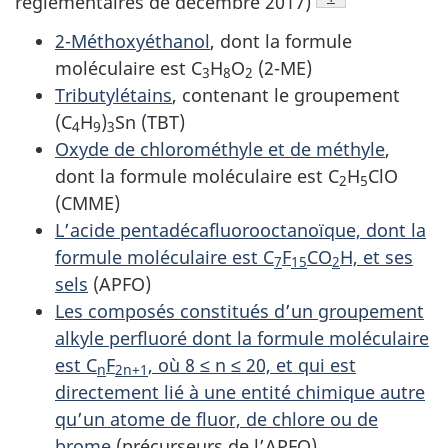
règlementaires de décembre 2017)
2-Méthoxyéthanol
, dont la formule
moléculaire est C
H
O
(2-ME)
3
8
2
Tributylétains
, contenant le groupement
(C
H
)
Sn (TBT)
4
9
3
Oxyde de chlorométhyle et de méthyle
,
dont la formule moléculaire est C
H
ClO
2
5
(CMME)
L’acide pentadécafluorooctanoïque, dont la
formule moléculaire est C
F
CO
H, et ses
7
15
2
sels
(APFO)
Les composés constitués d’un groupement
alkyle perfluoré dont la formule moléculaire
est C
F
, où 8 ≤ n ≤ 20, et qui est
n
2n+1
directement lié à une entité chimique autre
qu’un atome de fluor, de chlore ou de
brome
(précurseurs de l’APFO)