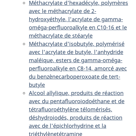
Méthacrylate d'hexadécyle, polymères
avec le méthacrylate de 2-
hydroxyéthyle, l'acrylate de gamma-
oméga-perfluoroalkyle en C10-16 et le
méthacrylate de stéaryle
Méthacrylate d'isobutyle, polymérisé
avec l'acrylate de butyle, l'anhydride
maléique, esters de gamma-oméga-
perfluoroalkyle en C8-14, amorcé avec
du benzènecarboperoxoate de tert-
butyle
Alcool allylique, produits de réaction
avec du pentafluoroiodoéthane et de
tétrafluoroéthylène télomérisés,
déshydroiodés, produits de réaction
avec de l'épichlorhydrine et la
triéthylènetétramine