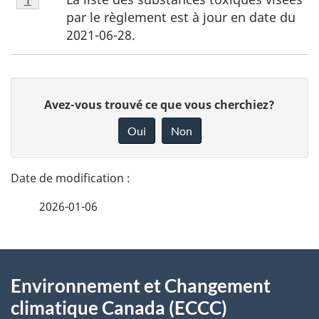
de
par le règlement est à jour en date du
bas
2021-06-28.
de
page
1
D
D
Avez-vous trouvé ce que vous cherchiez?
é
o
Oui
Non
n
t
n
a
e
2026-01-06
i
z
v
l
o
À
s
t
Environnement et Changement
propos
r
d
climatique Canada (ECCC)