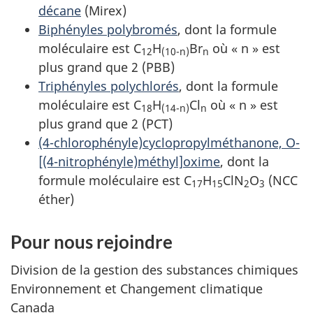
décane
(Mirex)
Biphényles polybromés
, dont la formule
moléculaire est C
H
Br
où « n » est
12
(10-n)
n
plus grand que 2 (PBB)
Triphényles polychlorés
, dont la formule
moléculaire est C
H
Cl
où « n » est
18
(14-n)
n
plus grand que 2 (PCT)
(4-chlorophényle)cyclopropylméthanone, O-
[(4-nitrophényle)méthyl]oxime
, dont la
formule moléculaire est C
H
ClN
O
(NCC
17
15
2
3
éther)
Pour nous rejoindre
Division de la gestion des substances chimiques
Environnement et Changement climatique
Canada