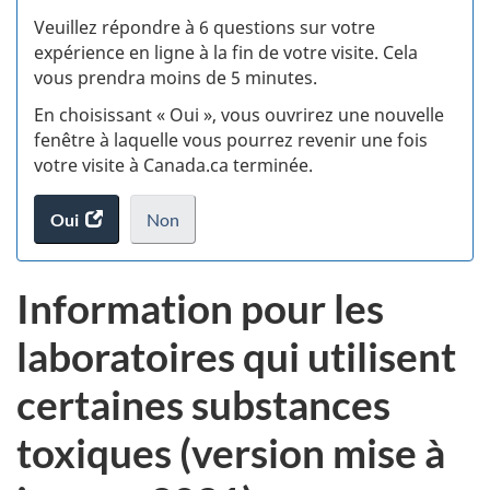
S
Veuillez répondre à 6 questions sur votre
d
expérience en ligne à la fin de votre visite. Cela
vous prendra moins de 5 minutes.
si
En choisissant « Oui », vous ouvrirez une nouvelle
w
fenêtre à laquelle vous pourrez revenir une fois
votre visite à Canada.ca terminée.
(t
Oui
accéder
Non
d
au
je
.
sondage.
ne
Information pour les
veux
pas
laboratoires qui utilisent
participer
au
certaines substances
sondage
du
toxiques (version mise à
site
web,