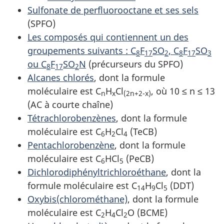
Sulfonate de perfluorooctane et ses sels
(SPFO)
Les composés qui contiennent un des
groupements suivants : C
F
SO
, C
F
SO
8
17
2
8
17
3
ou C
F
SO
N
(précurseurs du SPFO)
8
17
2
Alcanes chlorés
, dont la formule
moléculaire est C
H
Cl
, où 10 ≤ n ≤ 13
n
x
(2n+2-x)
(AC à courte chaîne)
Tétrachlorobenzènes
, dont la formule
moléculaire est C
H
Cl
(TeCB)
6
2
4
Pentachlorobenzène
, dont la formule
moléculaire est C
HCl
(PeCB)
6
5
Dichlorodiphényltrichloroéthane
, dont la
formule moléculaire est C
H
Cl
(DDT)
14
9
5
Oxybis(chlorométhane)
, dont la formule
moléculaire est C
H
Cl
O (BCME)
2
4
2