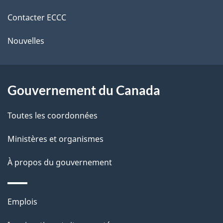
de
e
e
r
Contacter ECCC
ce
l
é
Nouvelles
site
t
a
r
p
o
Gouvernement du Canada
a
a
c
g
Toutes les coordonnées
t
e
Ministères et organismes
i
o
À propos du gouvernement
n
s
Thèmes
u
Emplois
et
r