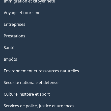
Immigration et citoyenneté
sujets
c
e
Voyage et tourisme
t
Entreprises
t
e
Prestations
p
Santé
a
g
Impôts
e
Environnement et ressources naturelles
Sécurité nationale et défense
Culture, histoire et sport
Services de police, justice et urgences