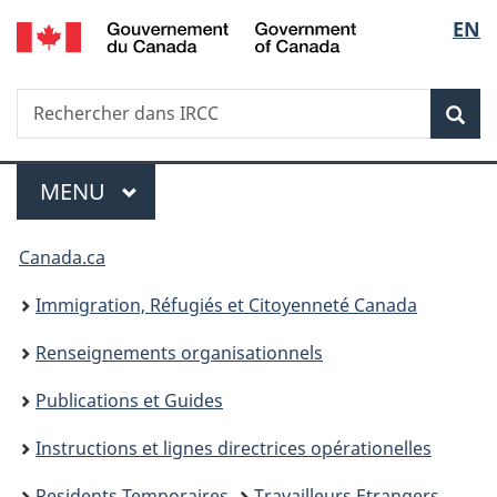
/
Sélec
EN
Passer
Passer
Passer
Government
au
à
à
de
of
contenu
«
la
Canada
Recherche
Rechercher
principal
Au
version
Rec
la
dans
sujet
HTML
IRCC
du
simplifiée
langu
Menu
gouvernement
MENU
PRINCIPAL
»
Vous
Canada.ca
êtes
Immigration, Réfugiés et Citoyenneté Canada
ici :
Renseignements organisationnels
Publications et Guides
Instructions et lignes directrices opérationelles
Residents Temporaires
Travailleurs Etrangers