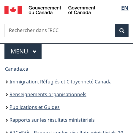
/
Sélec
EN
Passer
Passer
Passer
Government
au
à
à
de
of
contenu
«
la
Canada
Recherche
Rechercher
principal
Au
version
Rec
la
dans
sujet
HTML
IRCC
du
simplifiée
langu
Menu
gouvernement
MENU
PRINCIPAL
»
Vous
Canada.ca
êtes
Immigration, Réfugiés et Citoyenneté Canada
ici :
Renseignements organisationnels
Publications et Guides
Rapports sur les résultats ministériels
ARCHIVÉ – Rapport sur les résultats ministériels 2021