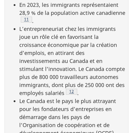
En 2023, les immigrants représentaient
28,9 % de la population active canadienne
Note de bas de page
11
.
L’entrepreneuriat chez les immigrants
joue un rôle clé en favorisant la
croissance économique par la création
d’emplois, en attirant des
investissements au Canada et en
stimulant l’innovation. Le Canada compte
plus de 800 000 travailleurs autonomes
immigrants, dont plus de 250 000 ont des
Note de bas de page
12
employés salariés
.
Le Canada est le pays le plus attrayant
pour les fondateurs d’entreprises en
démarrage dans les pays de
l’Organisation de coopération et de
développement économiques (OCDE),