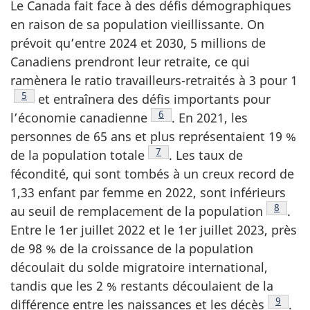
Le Canada fait face à des défis démographiques
en raison de sa population vieillissante. On
prévoit qu’entre 2024 et 2030, 5 millions de
Canadiens prendront leur retraite, ce qui
ramènera le ratio travailleurs-retraités à 3 pour 1
Note de bas de page
5
et entraînera des défis importants pour
Note de bas de page
6
l’économie canadienne
. En 2021, les
personnes de 65 ans et plus représentaient 19 %
Note de bas de page
7
de la population totale
. Les taux de
fécondité, qui sont tombés à un creux record de
1,33 enfant par femme en 2022, sont inférieurs
Note de
8
au seuil de remplacement de la population
.
Entre le 1er juillet 2022 et le 1er juillet 2023, près
de 98 % de la croissance de la population
découlait du solde migratoire international,
tandis que les 2 % restants découlaient de la
Note d
9
différence entre les naissances et les décès
.