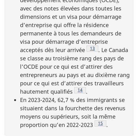
avec des notes élevées dans toutes les
dimensions et un visa pour démarrage
d’entreprise qui offre la résidence
permanente à tous les demandeurs de
visa pour démarrage d’entreprise
Note de bas de page
13
acceptés dès leur arrivée
. Le Canada
se classe au troisième rang des pays de
l’OCDE pour ce qui est d’attirer des
entrepreneurs au pays et au dixième rang
pour ce qui est d’attirer des travailleurs
Note de bas de page
14
hautement qualifiés
.
En 2023-2024, 62,7 % des immigrants se
situaient dans la fourchette des revenus
moyens ou supérieurs, soit la même
Note de bas de pa
15
proportion qu’en 2022-2023
.