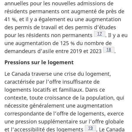
annuelles pour les nouvelles admissions de
résidents permanents ont augmenté de près de
41 %, et il y a également eu une augmentation
des permis de travail et des permis d’études
Note de bas de p
17
pour les résidents non permanents
. Il y a eu
une augmentation de 125 % du nombre de
Note de bas
18
demandeurs d’asile entre 2019 et 2023
.
Pressions sur le logement
Le Canada traverse une crise du logement,
caractérisée par l’offre insuffisante de
logements locatifs et familiaux. Dans ce
contexte, toute croissance de la population, qui
nécessite généralement une augmentation
correspondante de l’offre de logements, exerce
une pression supplémentaire sur l’offre globale
Note de bas de page
19
et l’accessibilité des logements
. Le Canada