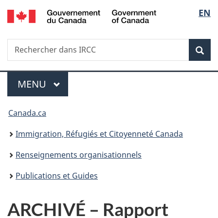
/
Sélec
EN
Passer
Passer
Passer
Government
au
à
à
de
of
contenu
«
la
Canada
Recherche
Rechercher
principal
Au
version
Rec
la
dans
sujet
HTML
IRCC
du
simplifiée
langu
Menu
gouvernement
MENU
PRINCIPAL
»
Vous
Canada.ca
êtes
Immigration, Réfugiés et Citoyenneté Canada
ici :
Renseignements organisationnels
Publications et Guides
ARCHIVÉ – Rapport