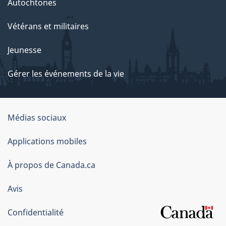
Autochtones
Vétérans et militaires
Jeunesse
Gérer les événements de la vie
Organisation
Médias sociaux
du
Applications mobiles
gouvernement
du
À propos de Canada.ca
Canada
Avis
Confidentialité