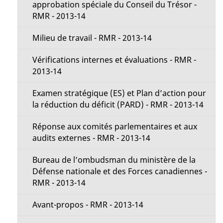
s
approbation spéciale du Conseil du Trésor -
t
RMR - 2013-14
d
i
Milieu de travail - RMR - 2013-14
e
o
Vérifications internes et évaluations - RMR -
l
2013-14
n
a
Examen stratégique (ES) et Plan d’action pour
M
la réduction du déficit (PARD) - RMR - 2013-14
p
e
Réponse aux comités parlementaires et aux
a
audits externes - RMR - 2013-14
n
g
Bureau de l’ombudsman du ministère de la
u
Défense nationale et des Forces canadiennes -
e
RMR - 2013-14
Avant-propos - RMR - 2013-14