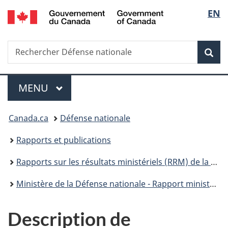
/
Sélec
EN
Passer
Passer
Passer
Passer
Government
au
à
au
à
de
of
contenu
«
menu
la
Canada
Recherche
Rechercher
principal
Au
de
version
Rec
la
Défense
sujet
la
HTML
nationale
du
section
simplifiée
langu
Menu
gouvernement
MENU
PRINCIPAL
»
Vous
Canada.ca
Défense nationale
êtes
Rapports et publications
ici :
Rapports sur les résultats ministériels (RRM) de la Défense nationale
Ministère de la Défense nationale - Rapport ministériel sur le rendement 2013-2014
Description de