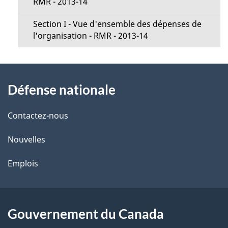
RMR - 2013-14
Section I - Vue d'ensemble des dépenses de
l'organisation - RMR - 2013-14
À
Défense nationale
propos
de
Contactez-nous
ce
Nouvelles
site
Emplois
Gouvernement du Canada