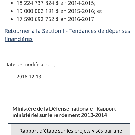
18 224 737 824 $ en 2014-2015;
19 000 002 191 $ en 2015-2016; et
17 590 692 762 $ en 2016-2017
Retourner à la Section I - Tendances de dépenses
financières
D
é
2018-12-13
t
a
S
Ministère de la Défense nationale - Rapport
i
ministériel sur le rendement 2013-2014
e
l
c
Rapport d’étape sur les projets visés par une