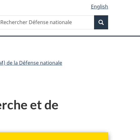
English
Recherche
echercher
Recherche
éfense
ationale
RM) de la Défense nationale
erche et de