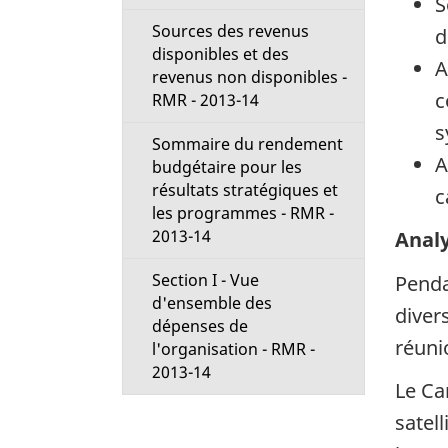
S
Sources des revenus
d
disponibles et des
A
revenus non disponibles -
c
RMR - 2013-14
s
Sommaire du rendement
A
budgétaire pour les
résultats stratégiques et
c
les programmes - RMR -
2013-14
Anal
Section I - Vue
Penda
d'ensemble des
diver
dépenses de
réuni
l'organisation - RMR -
2013-14
Le Ca
satel