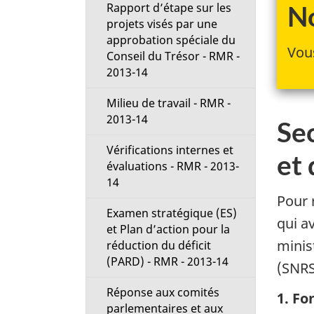
t
Rapport d’étape sur les
No
projets visés par une
i
approbation spéciale du
Vous
Conseil du Trésor - RMR -
o
2013-14
Milieu de travail - RMR -
n
2013-14
Sec
M
Vérifications internes et
et
évaluations - RMR - 2013-
e
14
Pour 
n
Examen stratégique (ES)
qui a
et Plan d’action pour la
u
minis
réduction du déficit
(PARD) - RMR - 2013-14
(SNRS
Réponse aux comités
1. Fo
parlementaires et aux