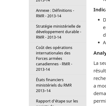
2013-14
Indic
Annexe : Définitions -
RMR - 2013-14
D
Stratégie ministérielle de
e
développement durable -
d
RMR - 2013-14
A
Coût des opérations
Anal
internationales des
Forces armées
La se
canadiennes - RMR -
2013-14
résult
reche
États financiers
ministériels du RMR
a mod
2013–14
deman
permi
Rapport d'étape sur les