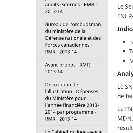
audits externes - RMR -
Le Se
2013-14
FNI R
Bureau de l’ombudsman
Indic
du ministère de la
Défense nationale et des
F
Forces canadiennes -
T
RMR - 2013-14
M
Avant-propos - RMR -
2013-14
Anal
Description de
Le SN
l'illustration : Dépenses
de fa
du Ministère pour
l'année financière 2013-
Le FN
2014 par programme -
MDN. 
RMR - 2013-14
résul
Le Cabinet du Juge‑avocat