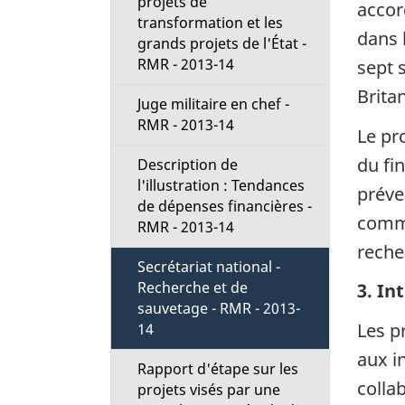
projets de
accor
transformation et les
dans 
grands projets de l'État -
RMR - 2013-14
sept 
Brita
Juge militaire en chef -
RMR - 2013-14
Le pr
du fin
Description de
l'illustration : Tendances
préve
de dépenses financières -
comme
RMR - 2013-14
reche
Secrétariat national -
Recherche et de
3. In
sauvetage - RMR - 2013-
Les p
14
aux i
Rapport d'étape sur les
colla
projets visés par une