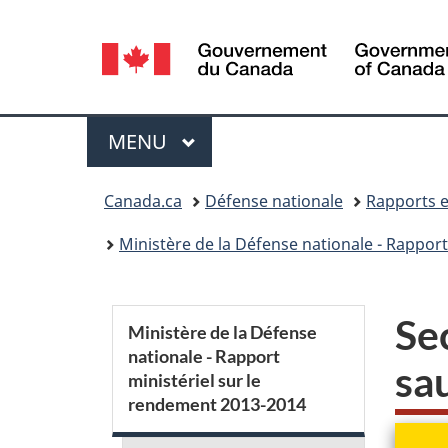
Sélection
de
la
Menu
MENU
PRINCIPAL
langue
Vous
Canada.ca
Défense nationale
Rapports e
êtes
Ministère de la Défense nationale - Rappor
ici :
S
Se
Ministère de la Défense
nationale - Rapport
e
sa
ministériel sur le
rendement 2013-2014
c