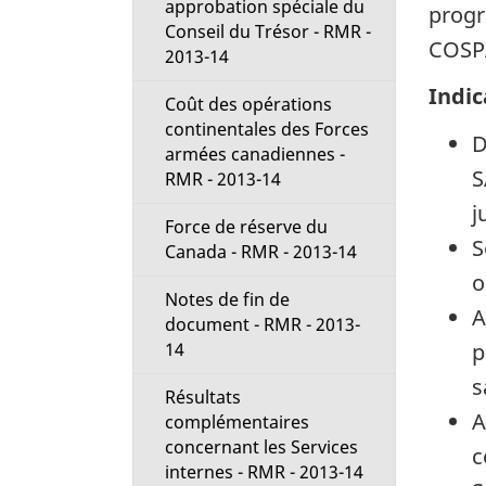
approbation spéciale du
progr
Conseil du Trésor - RMR -
COSP
2013-14
Indic
Coût des opérations
continentales des Forces
D
armées canadiennes -
S
RMR - 2013-14
j
Force de réserve du
S
Canada - RMR - 2013-14
o
Notes de fin de
A
document - RMR - 2013-
p
14
s
Résultats
A
complémentaires
concernant les Services
c
internes - RMR - 2013-14