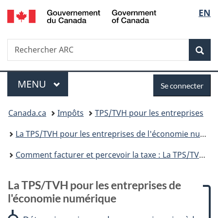
/
Sélec
EN
Passer
Passer
Passer
Passer
Government
au
à
à
à
de
of
contenu
:
«
la
Canada
Recherche
Rechercher
principal
La
Au
version
Rec
la
ARC
TPS/TVH
sujet
HTML
pour
du
simplifiée
langu
Menu
Se
les
gouvernement
MENU
PRINCIPAL
Se connecter
entreprises
»
connecter
Vous
de
Canada.ca
Impôts
TPS/TVH pour les entreprises
l'économie
êtes
numérique
La TPS/TVH pour les entreprises de l'économie numérique
ici :
Comment facturer et percevoir la taxe : La TPS/TVH pour les entreprises de l'économie numérique
La TPS/TVH pour les entreprises de
l'économie numérique