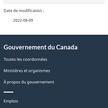
t
n
a
e
2022-08-09
i
z
v
l
o
À
s
t
Gouvernement du Canada
propos
r
d
de
e
Toutes les coordonnées
e
r
ce
Ministères et organismes
l
é
site
t
À propos du gouvernement
a
r
p
o
Thèmes
Emplois
a
a
et