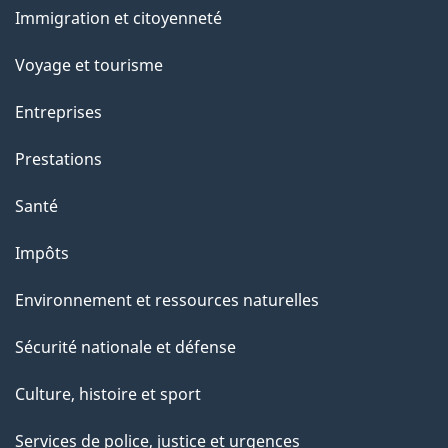
c
Immigration et citoyenneté
g
sujets
t
Voyage et tourisme
e
i
o
Entreprises
n
Prestations
s
u
Santé
r
Impôts
c
e
Environnement et ressources naturelles
t
Sécurité nationale et défense
t
e
Culture, histoire et sport
p
Services de police, justice et urgences