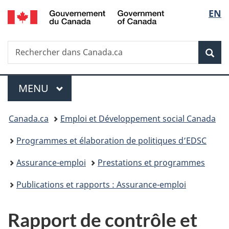
/
Sélec
EN
Passer
Passer
Passer
Government
au
à
à
de
of
contenu
«
la
Canada
Recherche
Rechercher
principal
Au
version
Rec
la
dans
sujet
HTML
Canada.ca
du
simplifiée
langu
Menu
gouvernement
MENU
PRINCIPAL
»
Vous
Canada.ca
Emploi et Développement social Canada
êtes
Programmes et élaboration de politiques d’EDSC
ici :
Assurance-emploi
Prestations et programmes
Publications et rapports : Assurance-emploi
Rapport de contrôle et