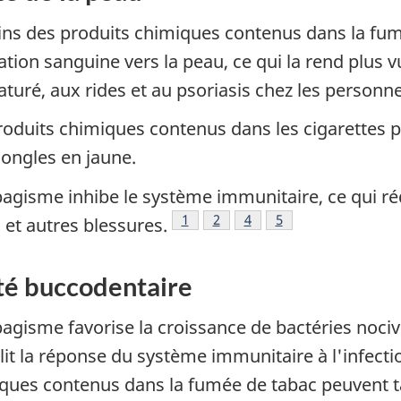
ins des produits chimiques contenus dans la fum
lation sanguine vers la peau, ce qui la rend plus v
turé, aux rides et au psoriasis chez les personn
roduits chimiques contenus dans les cigarettes 
 ongles en jaune.
bagisme inhibe le système immunitaire, ce qui réd
Note de bas de page
1
Note de bas de page
2
Note de bas de page
4
Note de bas de pag
5
 et autres blessures.
té buccodentaire
bagisme favorise la croissance de bactéries nociv
blit la réponse du système immunitaire à l'infecti
ques contenus dans la fumée de tabac peuvent tac