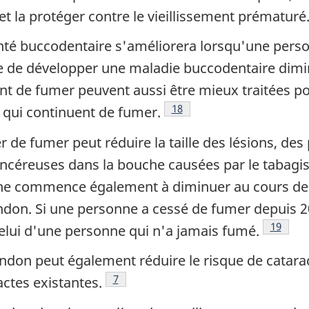
 et la protéger contre le vieillissement prématuré
nté buccodentaire s'améliorera lorsqu'une pers
e de développer une maladie buccodentaire dimi
nt de fumer peuvent aussi être mieux traitées p
Note de bas de page
18
s qui continuent de fumer.
r de fumer peut réduire la taille des lésions, de
ncéreuses dans la bouche causées par le tabagi
e commence également à diminuer au cours des
ndon. Si une personne a cessé de fumer depuis 2
Note de
19
elui d'une personne qui n'a jamais fumé.
ndon peut également réduire le risque de cataract
Note de bas de page
7
actes existantes.