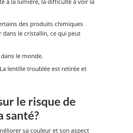
 la lumière, la difficulté à voir la
de bas de page
rtains des produits chimiques
ans le cristallin, ce qui peut
t dans le monde.
a lentille troublée est retirée et
sur le risque de
a santé?
méliorer sa couleur et son aspect