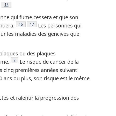
Note de bas de page
15
.
onne qui fume cessera et que son
Note de bas de page
16
Note de bas de page
17
nuera.
Les personnes qui
our les maladies des gencives que
s plaques ou des plaques
Note de bas de page
7
sme.
Le risque de cancer de la
 cinq premières années suivant
0 ans ou plus, son risque est le même
 bas de page
es et ralentir la progression des