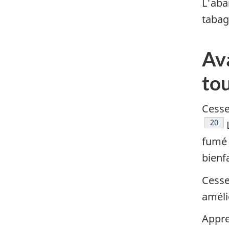
L'aba
tabag
Ava
to
Cesse
Note 
20
L
fumé 
bienfa
Cesse
améli
Appre