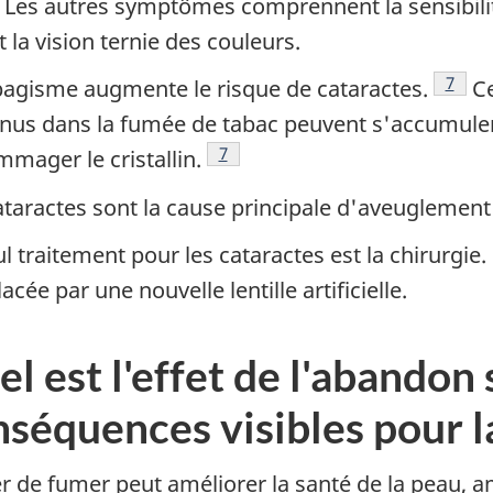
 Les autres symptômes comprennent la sensibilité à
t la vision ternie des couleurs.
Note 
7
bagisme augmente le risque de cataractes.
Ce
nus dans la fumée de tabac peuvent s'accumuler d
Note de bas de page
7
mager le cristallin.
ataractes sont la cause principale d'aveuglemen
l traitement pour les cataractes est la chirurgie. L
cée par une nouvelle lentille artificielle.
l est l'effet de l'abandon 
séquences visibles pour l
r de fumer peut améliorer la santé de la peau, a