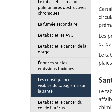
Le tabac et les maladies
pulmonaires obstructives
Certa
chroniques
circu
La fumée secondaire
préma
Le tabac et les AVC
Les p
et les
Le tabac et le cancer de la
gorge
Le ta
plaies
Énoncés sur les
émissions toxiques
San
Les conséquences
visibles du tabagisme sur
Le ta
la santé
affai
Le tabac et le cancer du
chimi
col de l'utérus