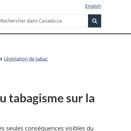
English
Recherche
echercher
Recherche
ans
anada.ca
Législation de tabac
u tabagisme sur la
 les seules conséquences visibles du