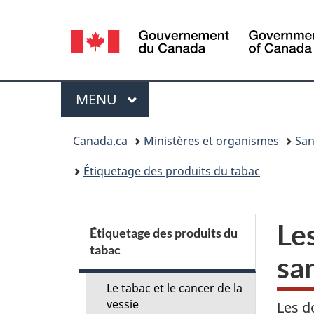
Sélection
de
la
Menu
MENU
PRINCIPAL
langue
Vous
Canada.ca
Ministères et organismes
San
êtes
Étiquetage des produits du tabac
ici :
S
Le
Étiquetage des produits du
tabac
e
sa
c
Le tabac et le cancer de la
vessie
Les d