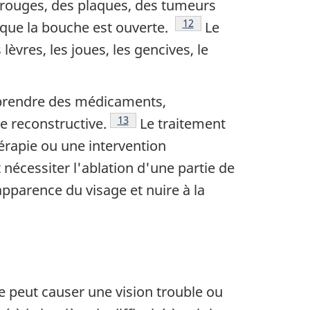
 rouges, des plaques, des tumeurs
Note de bas de page
12
sque la bouche est ouverte.
Le
lèvres, les joues, les gencives, le
prendre des médicaments,
Note de bas de page
13
ie reconstructive.
Le traitement
érapie ou une intervention
t nécessiter l'ablation d'une partie de
pparence du visage et nuire à la
e page
lle peut causer une vision trouble ou