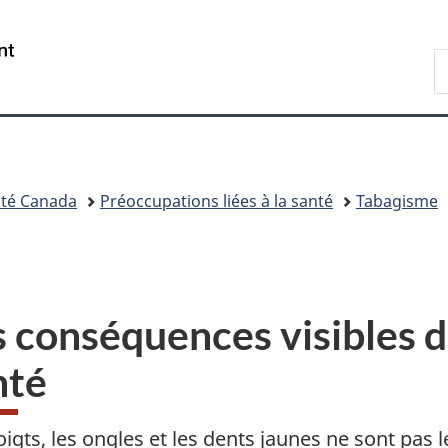
Passer
Passer
Passer
Passer
au
à
au
à
/
R
contenu
«
menu
la
Government
d
principal
Au
de
version
of
C
sujet
la
HTML
Canada
du
section
simplifiée
gouvernement
»
té Canada
Préoccupations liées à la santé
Tabagisme
s conséquences visibles d
nté
oigts, les ongles et les dents jaunes ne sont pas