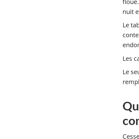
floue.
nuit e
Le ta
conte
endom
Les c
Le seu
rempla
Que
con
Cesse