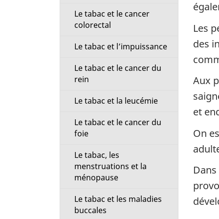
égale
Le tabac et le cancer
colorectal
Les p
des i
Le tabac et l’impuissance
comme
Le tabac et le cancer du
rein
Aux p
saign
Le tabac et la leucémie
et en
Le tabac et le cancer du
On es
foie
adult
Le tabac, les
menstruations et la
Dans 
ménopause
provo
Le tabac et les maladies
dével
buccales