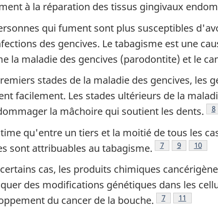
ment à la réparation des tissus gingivaux endo
ersonnes qui fument sont plus susceptibles d'avo
nfections des gencives. Le tabagisme est une ca
 la maladie des gencives (parodontite) et le can
remiers stades de la maladie des gencives, les g
ent facilement. Les stades ultérieurs de la malad
N
8
dommager la mâchoire qui soutient les dents.
time qu'entre un tiers et la moitié de tous les c
Note de bas de p
7
Note de bas
9
Note d
10
es sont attribuables au tabagisme.
certains cas, les produits chimiques cancérigèn
quer des modifications génétiques dans les cellul
Note de bas de 
7
Note de ba
11
oppement du cancer de la bouche.