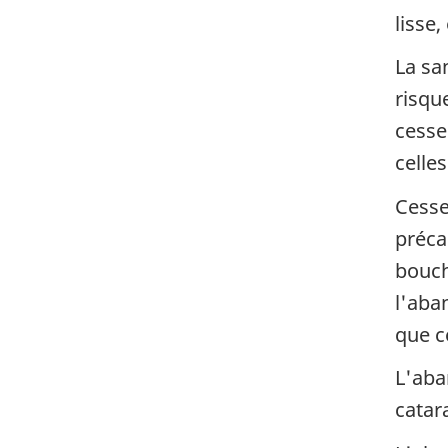
lisse,
La sa
risqu
cesse
celle
Cesse
préca
bouch
l'aba
que c
L'aba
catar