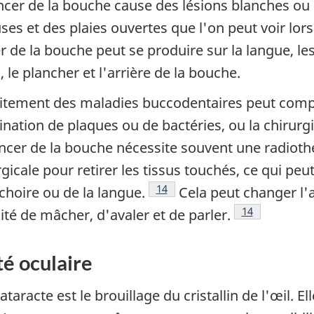
ncer de la bouche cause des lésions blanches ou
ses et des plaies ouvertes que l'on peut voir lor
 de la bouche peut se produire sur la langue, les 
, le plancher et l'arrière de la bouche.
aitement des maladies buccodentaires peut com
mination de plaques ou de bactéries, ou la chirurg
ncer de la bouche nécessite souvent une radioth
gicale pour retirer les tissus touchés, ce qui peu
Note de bas de page
14
choire ou de la langue.
Cela peut changer l'a
Note de bas d
14
ité de mâcher, d'avaler et de parler.
é oculaire
taracte est le brouillage du cristallin de l'œil. E