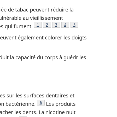
ée de tabac peuvent réduire la
ulnérable au vieillissement
Note de bas de page
1
Note de bas de page
2
Note de bas de page
3
Note de bas de page
4
Note de bas de page
5
es qui fument.
peuvent également colorer les doigts
uit la capacité du corps à guérir les
e
es sur les surfaces dentaires et
Note de bas de page
6
on bactérienne.
Les produits
her les dents. La nicotine nuit