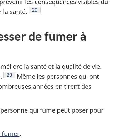
prévenir les conséquences visibles du
Note de bas de page
20
 la santé.
esser de fumer à
éliore la santé et la qualité de vie.
Note de bas de page
20
.
Même les personnes qui ont
mbreuses années en tirent des
e personne qui fume peut poser pour
e fumer
.