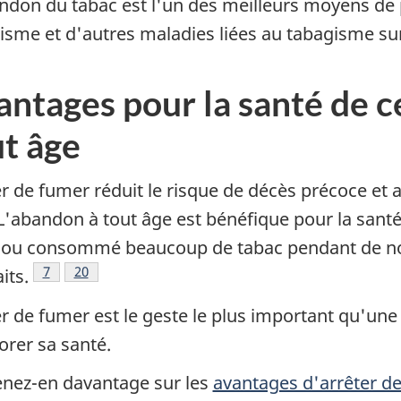
ndon du tabac est l'un des meilleurs moyens de 
isme et d'autres maladies liées au tabagisme sur
ntages pour la santé de c
ut âge
r de fumer réduit le risque de décès précoce et am
de bas de page
'abandon à tout âge est bénéfique pour la santé
ou consommé beaucoup de tabac pendant de no
Note de bas de page
7
Note de bas de page
20
its.
r de fumer est le geste le plus important qu'un
orer sa santé.
nez-en davantage sur les
avantages d'arrêter d