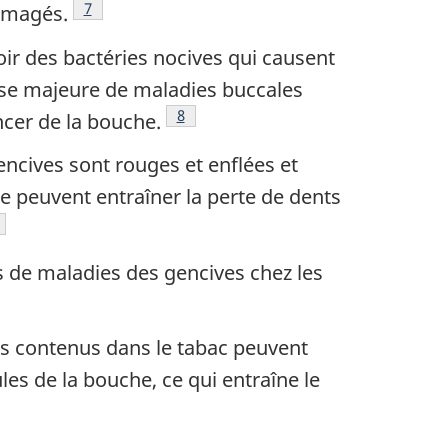
Note de bas de page
7
mmagés.
ir des bactéries nocives qui causent
use majeure de maladies buccales
Note de bas de page
8
cer de la bouche.
encives sont rouges et enflées et
ie peuvent entraîner la perte de dents
ote de bas de page
as de maladies des gencives chez les
age
 de page
e bas de page
es contenus dans le tabac peuvent
es de la bouche, ce qui entraîne le
page
s de page