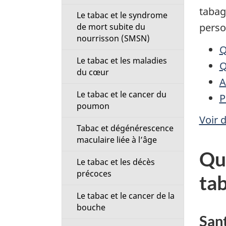
t
tabag
Le tabac et le syndrome
perso
de mort subite du
i
nourrisson (SMSN)
Q
o
Le tabac et les maladies
Q
du cœur
n
A
Le tabac et le cancer du
P
M
poumon
Voir d
e
Tabac et dégénérescence
maculaire liée à l’âge
n
Que
Le tabac et les décès
u
précoces
tab
Le tabac et le cancer de la
bouche
Sant