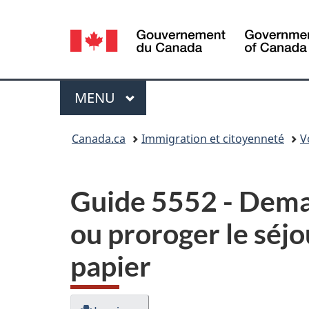
Sélection
de
la
Menu
MENU
PRINCIPAL
langue
Vous
Canada.ca
Immigration et citoyenneté
V
êtes
ici :
Guide 5552 - Deman
ou proroger le séj
papier