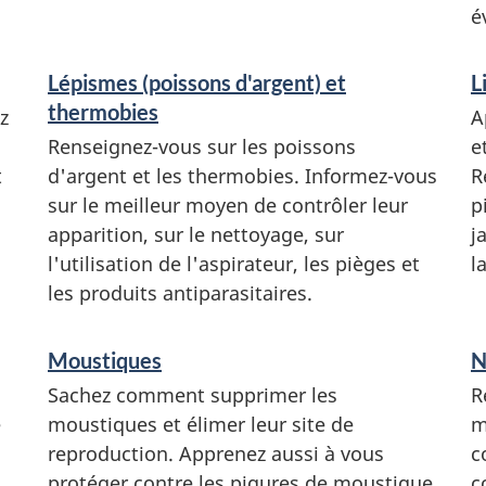
é
Lépismes (poissons d'argent) et
L
thermobies
z
A
Renseignez-vous sur les poissons
e
t
d'argent et les thermobies. Informez-vous
R
sur le meilleur moyen de contrôler leur
p
apparition, sur le nettoyage, sur
j
l'utilisation de l'aspirateur, les pièges et
l
les produits antiparasitaires.
Moustiques
N
Sachez comment supprimer les
R
e
moustiques et élimer leur site de
m
reproduction. Apprenez aussi à vous
c
protéger contre les piqures de moustique.
c