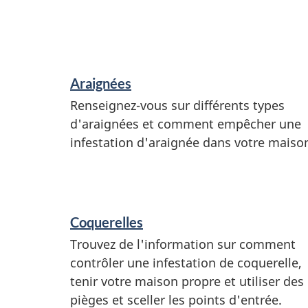
S
Araignées
e
Renseignez-vous sur différents types
r
d'araignées et comment empêcher une
v
infestation d'araignée dans votre maiso
i
c
e
Coquerelles
s
Trouvez de l'information sur comment
e
contrôler une infestation de coquerelle,
tenir votre maison propre et utiliser des
t
pièges et sceller les points d'entrée.