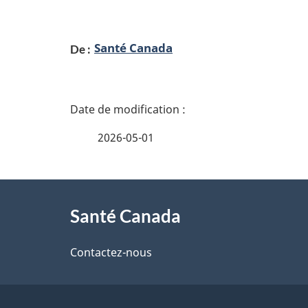
Santé Canada
De :
D
é
2026-05-01
t
À
a
Santé Canada
propos
i
de
Contactez-nous
l
ce
s