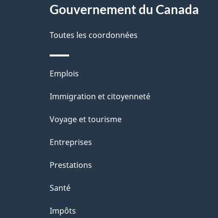
site
Gouvernement du Canada
d
e
Toutes les coordonnées
l
Thèmes
Emplois
a
et
Immigration et citoyenneté
p
sujets
Voyage et tourisme
a
Entreprises
g
Prestations
e
Santé
Impôts