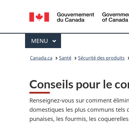
Sélection
de
la
Menu
MENU
PRINCIPAL
langue
Vous
Canada.ca
Santé
Sécurité des produits
êtes
ici :
Conseils pour le co
Renseignez-vous sur comment élimine
domestiques les plus communs tels qu
punaises, les fourmis, les coquerelles 