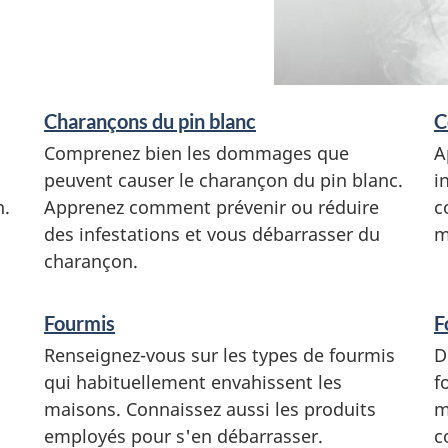
Charançons du pin blanc
C
Comprenez bien les dommages que
A
peuvent causer le charançon du pin blanc.
i
n.
Apprenez comment prévenir ou réduire
c
des infestations et vous débarrasser du
m
charançon.
Fourmis
F
Renseignez-vous sur les types de fourmis
D
qui habituellement envahissent les
f
maisons. Connaissez aussi les produits
m
employés pour s'en débarrasser.
c