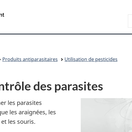
Passer
Passer
Passer
au
à
à
/
R
contenu
«
la
Government
d
principal
Au
version
of
C
sujet
HTML
Canada
du
simplifiée
gouvernement
»
Produits antiparasitaires
Utilisation de pesticides
ntrôle des parasites
r les parasites
e les araignées, les
et les souris.