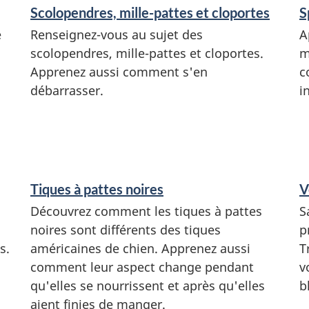
Scolopendres, mille-pattes et cloportes
S
e
Renseignez-vous au sujet des
A
scolopendres, mille-pattes et cloportes.
m
Apprenez aussi comment s'en
c
débarrasser.
i
Tiques à pattes noires
V
Découvrez comment les tiques à pattes
S
noires sont différents des tiques
p
s.
américaines de chien. Apprenez aussi
T
comment leur aspect change pendant
v
qu'elles se nourrissent et après qu'elles
b
aient finies de manger.