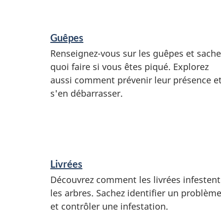
r
e
n
Guêpes
s
Renseignez-vous sur les guêpes et sache
quoi faire si vous êtes piqué. Explorez
e
aussi comment prévenir leur présence e
i
s'en débarrasser.
g
n
e
m
Livrées
e
Découvrez comment les livrées infestent
n
les arbres. Sachez identifier un problèm
et contrôler une infestation.
t