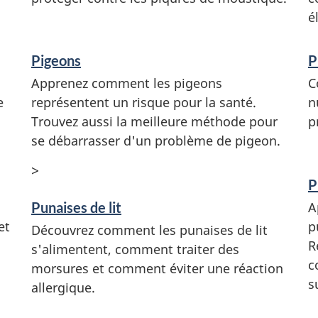
é
Pigeons
P
Apprenez comment les pigeons
C
e
représentent un risque pour la santé.
n
Trouvez aussi la meilleure méthode pour
p
se débarrasser d'un problème de pigeon.
>
P
Punaises de lit
A
et
p
Découvrez comment les punaises de lit
R
s'alimentent, comment traiter des
c
morsures et comment éviter une réaction
s
allergique.