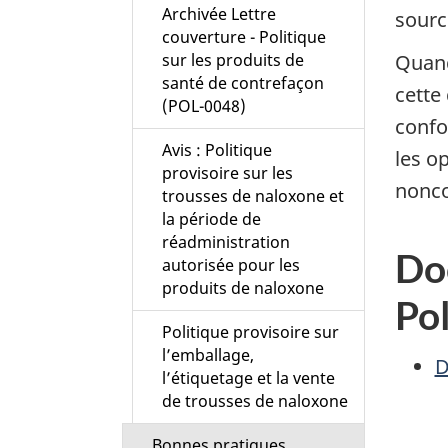
Archivée Lettre
sourc
couverture - Politique
sur les produits de
Quand
santé de contrefaçon
cette
(POL-0048)
confo
Avis : Politique
les o
provisoire sur les
nonco
trousses de naloxone et
la période de
réadministration
Doc
autorisée pour les
produits de naloxone
Pol
Politique provisoire sur
l’emballage,
D
l’étiquetage et la vente
de trousses de naloxone
Bonnes pratiques