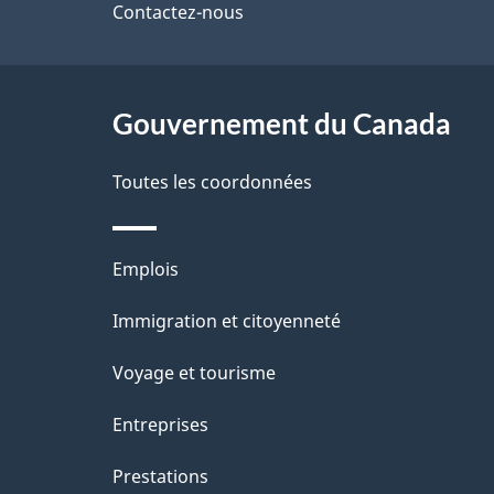
de
Contactez-nous
p
ce
a
site
Gouvernement du Canada
g
Toutes les coordonnées
e
Thèmes
Emplois
et
Immigration et citoyenneté
sujets
Voyage et tourisme
Entreprises
Prestations