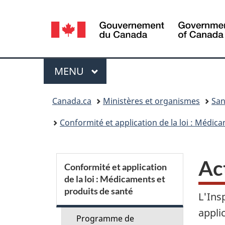
Sélection
de
la
Menu
MENU
PRINCIPAL
langue
Vous
Canada.ca
Ministères et organismes
San
êtes
Conformité et application de la loi : Médic
ici :
S
Ac
Conformité et application
de la loi : Médicaments et
e
produits de santé
L'Ins
c
appli
Programme de