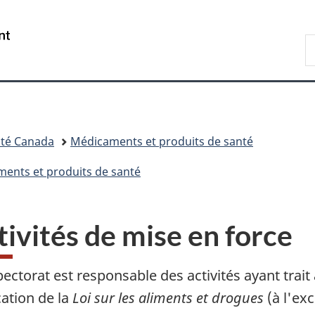
Passer
Passer
Passer
Passer
au
à
au
à
/
R
contenu
«
menu
la
Government
d
principal
Au
de
version
of
C
sujet
la
HTML
Canada
du
section
simplifiée
gouvernement
»
té Canada
Médicaments et produits de santé
aments et produits de santé
tivités de mise en force
pectorat est responsable des activités ayant trait 
cation de la
Loi sur les aliments et drogues
(à l'ex