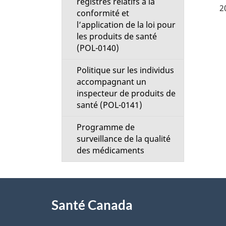
registres relatifs à la
é
2
conformité et
l’application de la loi pour
t
les produits de santé
(POL-0140)
a
Politique sur les individus
i
accompagnant un
inspecteur de produits de
l
santé (POL-0141)
s
Programme de
surveillance de la qualité
d
des médicaments
e
À
l
Santé Canada
propos
a