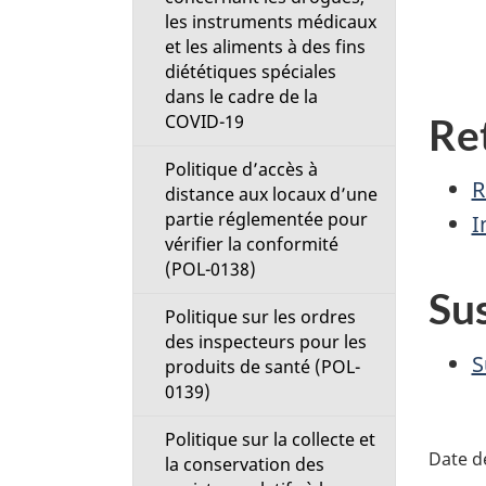
les instruments médicaux
et les aliments à des fins
diététiques spéciales
dans le cadre de la
Ret
COVID-19
Politique d’accès à
R
distance aux locaux d’une
partie réglementée pour
I
vérifier la conformité
(POL-0138)
Su
Politique sur les ordres
des inspecteurs pour les
S
produits de santé (POL-
0139)
Politique sur la collecte et
D
la conservation des