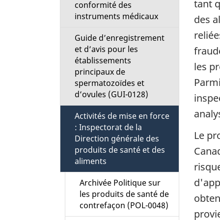
tant 
t
conformité des
instruments médicaux
des a
i
reliée
Guide d’enregistrement
et d’avis pour les
fraud
o
établissements
les p
principaux de
n
Parmi 
spermatozoïdes et
d’ovules (GUI-0128)
M
inspe
analy
Activités de mise en force
e
: Inspectorat de la
Le pr
Direction générale des
n
Canad
produits de santé et des
aliments
risqu
u
d'appl
Archivée Politique sur
les produits de santé de
obten
contrefaçon (POL-0048)
provi