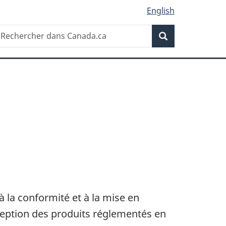
English
Recherche
echercher
Recherche
ans
anada.ca
à la conformité et à la mise en
ception des produits réglementés en