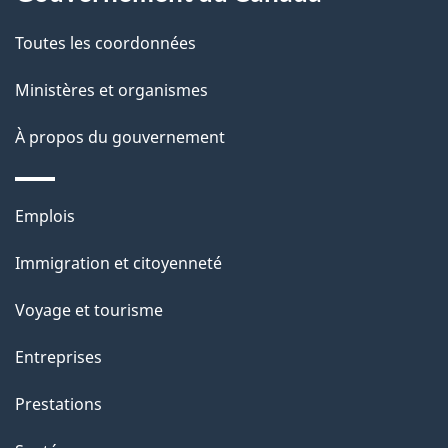
c
g
Toutes les coordonnées
t
e
i
Ministères et organismes
o
À propos du gouvernement
n
s
u
Thèmes
Emplois
r
et
c
Immigration et citoyenneté
sujets
e
Voyage et tourisme
t
t
Entreprises
e
Prestations
p