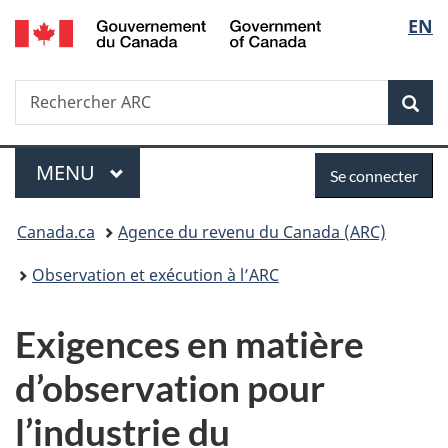
/
Sélec
EN
Passer
Passer
Passer
Government
au
à
à
de
of
contenu
«
la
Canada
Recherche
Rechercher
principal
Au
version
Rec
la
ARC
sujet
HTML
du
simplifiée
langu
Menu
Se
gouvernement
MENU
PRINCIPAL
Se connecter
»
connecter
Vous
Canada.ca
Agence du revenu du Canada (ARC)
êtes
Observation et exécution à l’ARC
ici :
Exigences en matière
d’observation pour
l’industrie du