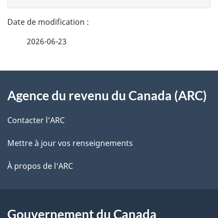
n
t
n
a
e
2026-06-23
i
z
v
l
o
À
s
t
Agence du revenu du Canada (ARC)
propos
r
d
de
e
Contacter l’ARC
e
r
ce
Mettre à jour vos renseignements
l
é
site
t
À propos de l'ARC
a
r
p
o
a
a
Gouvernement du Canada