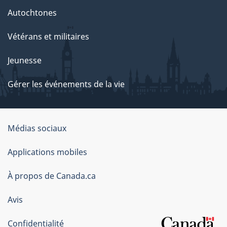
Autochtones
Vétérans et militaires
Jeunesse
Gérer les événements de la vie
Organisation
Médias sociaux
du
Applications mobiles
gouvernement
du
À propos de Canada.ca
Canada
Avis
Confidentialité