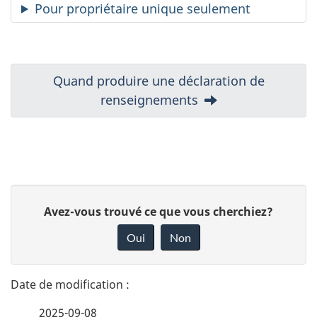
Pour propriétaire unique seulement
N
Suivant
Quand produire une déclaration de
:
renseignements
a
v
i
D
g
D
Avez-vous trouvé ce que vous cherchiez?
é
a
o
Oui
Non
n
t
t
n
a
i
e
2025-09-08