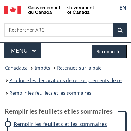
/
Sélec
EN
Passer
Passer
Passer
Passer
Government
au
à
à
à
de
of
contenu
:
«
la
Canada
Recherche
Rechercher
principal
Remplir
Au
version
Rec
la
ARC
les
sujet
HTML
feuillets
du
simplifiée
langu
Menu
Se
et
gouvernement
MENU
PRINCIPAL
Se connecter
les
»
connecter
Vous
sommaires
Canada.ca
Impôts
Retenues sur la paie
êtes
Produire les déclarations de renseignements de retenues sur la paie (feuillets et sommaires)
ici :
Remplir les feuillets et les sommaires
Remplir les feuillets et les sommaires
Remplir les feuillets et les sommaires