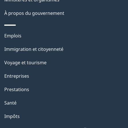
o
t
À propos du gouvernement
n
s
u
Thèmes
Emplois
r
et
c
Immigration et citoyenneté
sujets
e
Voyage et tourisme
t
t
Entreprises
e
Prestations
p
a
Santé
g
Impôts
e