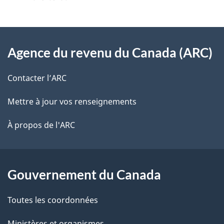
i
o
z
v
l
n
o
À
s
d
t
Agence du revenu du Canada (ARC)
propos
r
d
u
de
e
Contacter l’ARC
e
d
r
ce
Mettre à jour vos renseignements
l
o
é
site
t
À propos de l'ARC
a
c
r
p
u
o
a
a
m
Gouvernement du Canada
c
g
e
Toutes les coordonnées
t
e
n
i
Ministères et organismes