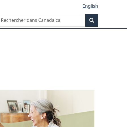
English
echercher
Recherche
ans
anada.ca