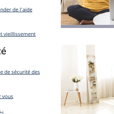
nder de l’aide
 vieillissement
té
de de sécurité des
ez vous
és