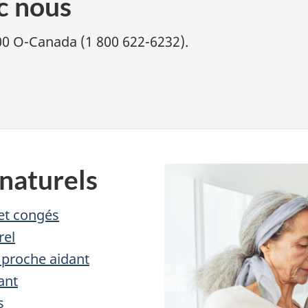
c nous
800 O-Canada (1 800 622-6232).
 naturels
et congés
rel
e proche aidant
ant
s