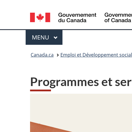
Sélection
de
Menu
la
MENU
PRINCIPAL
langue
Vous
Canada.ca
Emploi et Développement socia
êtes
ici:
Programmes et serv