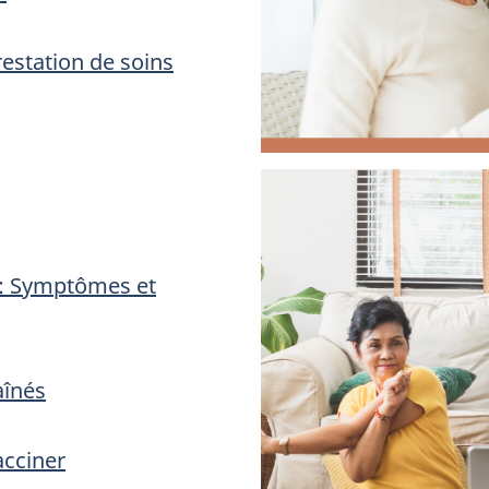
restation de soins
) : Symptômes et
aînés
acciner