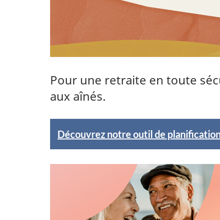
Pour une retraite en toute séc
aux aînés.
E
Découvrez notre outil de planification
n
v
e