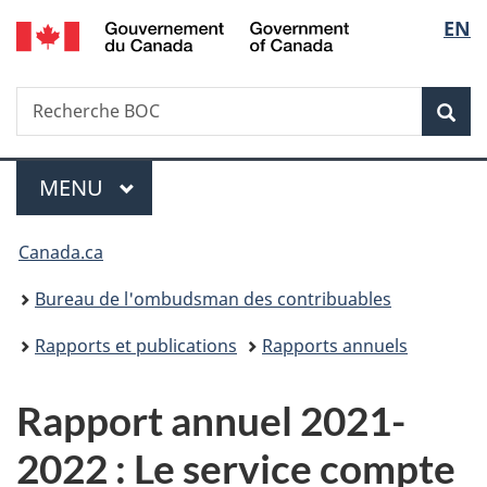
/
Sélec
EN
Passer
Passer
Passer
Government
au
à
à
de
of
contenu
«
la
Canada
Recherche
Recherche
principal
Au
version
Rec
la
BOC
sujet
HTML
du
simplifiée
langu
Menu
gouvernement
MENU
PRINCIPAL
»
Vous
Canada.ca
êtes
Bureau de l'ombudsman des contribuables
ici :
Rapports et publications
Rapports annuels
Rapport annuel 2021-
2022 : Le service compte