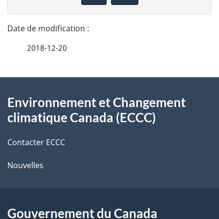
n
t
n
a
e
2018-12-20
i
z
v
l
o
À
s
t
Environnement et Changement
propos
r
d
climatique Canada (ECCC)
de
e
e
r
Contacter ECCC
ce
l
é
Nouvelles
site
t
a
r
p
o
Gouvernement du Canada
a