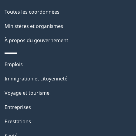
a
c
g
Toutes les coordonnées
t
e
Ministères et organismes
i
o
À propos du gouvernement
n
s
Thèmes
u
Emplois
et
r
Immigration et citoyenneté
sujets
c
e
Voyage et tourisme
t
Entreprises
t
e
Prestations
p
Santé