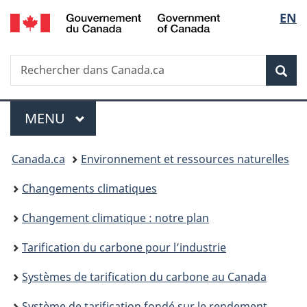
/
Sélec
EN
Passer
Passer
Passer
Government
au
à
à
de
of
contenu
«
la
Canada
Recherche
Rechercher
principal
Au
version
Rec
la
dans
sujet
HTML
Canada.ca
du
simplifiée
langu
Menu
gouvernement
MENU
PRINCIPAL
»
Vous
Canada.ca
Environnement et ressources naturelles
êtes
Changements climatiques
ici :
Changement climatique : notre plan
Tarification du carbone pour l’industrie
Systèmes de tarification du carbone au Canada
Système de tarification fondé sur le rendement