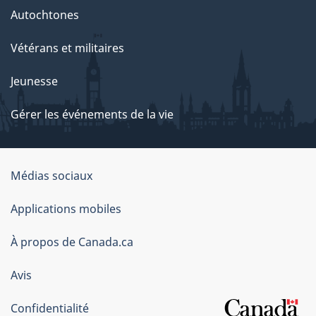
Autochtones
Vétérans et militaires
Jeunesse
Gérer les événements de la vie
Organisation
Médias sociaux
du
Applications mobiles
gouvernement
du
À propos de Canada.ca
Canada
Avis
Confidentialité