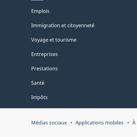
l
Thèmes
Emplois
a
et
Immigration et citoyenneté
p
sujets
Voyage et tourisme
a
Entreprises
g
Prestations
e
Santé
Impôts
Médias sociaux
Applications mobiles
À
Organisation
du