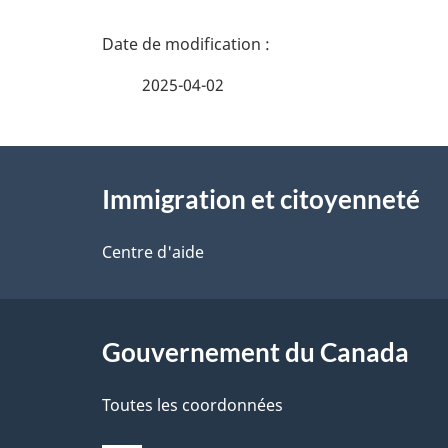
D
é
2025-04-02
t
À
a
Immigration et citoyenneté
propos
i
de
Centre d'aide
l
ce
s
site
Gouvernement du Canada
d
e
Toutes les coordonnées