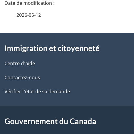
D
é
2026-05-12
t
À
a
Immigration et citoyenneté
propos
i
de
l
Centre d'aide
ce
s
Contactez-nous
site
d
Vérifier l’état de sa demande
e
l
Gouvernement du Canada
a