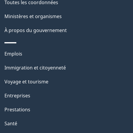
Toutes les coordonnées
p
Ministères et organismes
a
À propos du gouvernement
g
e
Thèmes
Emplois
et
Immigration et citoyenneté
sujets
Voyage et tourisme
Entreprises
Prestations
Santé