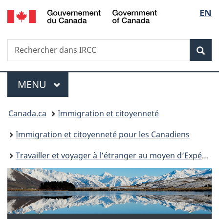
/
Sélec
EN
Passer
Passer
Passer
Government
au
à
à
de
of
contenu
«
la
Canada
Recherche
Rechercher
principal
Au
version
Rec
la
dans
sujet
HTML
IRCC
du
simplifiée
langu
Menu
gouvernement
MENU
PRINCIPAL
»
Vous
Canada.ca
Immigration et citoyenneté
êtes
Immigration et citoyenneté pour les Canadiens
ici :
Travailler et voyager à l’étranger au moyen d’Expérience internationale Canada