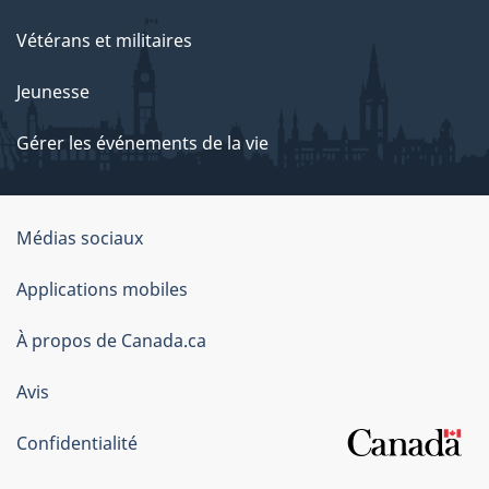
Vétérans et militaires
Jeunesse
Gérer les événements de la vie
Organisation
Médias sociaux
du
Applications mobiles
gouvernement
du
À propos de Canada.ca
Canada
Avis
Confidentialité