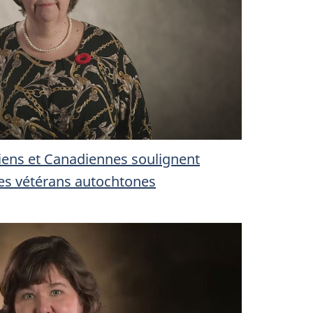
ens et Canadiennes soulignent
des vétérans autochtones