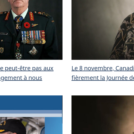
E
L
É
Q
e peut-être pas aux
Le 8 novembre, Canadi
agement à nous
fièrement la Journée 
U
P
E