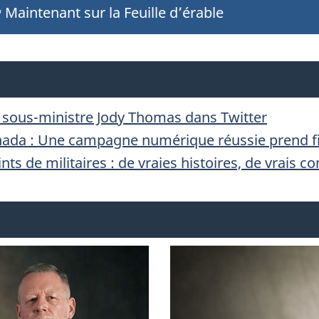
O
Maintenant sur la Feuille d’érable
U
V
E
a sous-ministre Jody Thomas dans Twitter
Canada : Une campagne numérique réussie prend f
L
nts de militaires : de vraies histoires, de vrais co
L
E
S
D