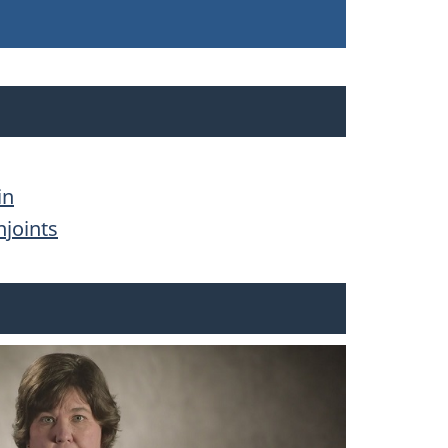
in
njoints