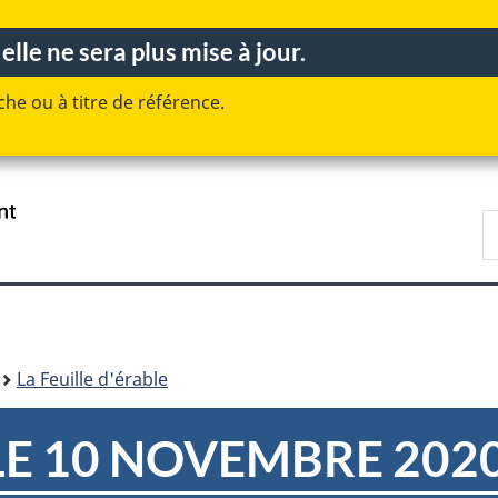
Passer
Passer
Passer
Passer
lle ne sera plus mise à jour.
au
au
à
à
Gestionnaire
contenu
«
la
he ou à titre de référence.
des
principal
Au
version
Invitations
sujet
HTML
du
simplifiée
gouvernement
»
/
R
Government
D
of
n
Canada
La Feuille d'érable
N
LE 10 NOVEMBRE 202