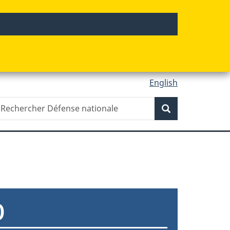
English
echercher
Recherche
Recherche
éfense
ationale
0