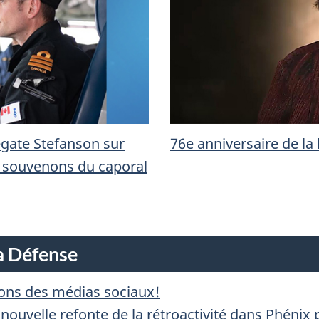
D
E
L
A
76e anniversaire de la 
régate Stefanson sur
D
 souvenons du caporal
É
F
a Défense
E
rlons des médias sociaux!
N
nouvelle refonte de la rétroactivité dans Phénix