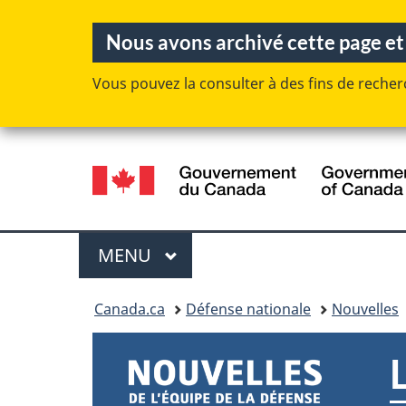
Nous avons archivé cette page et e
Vous pouvez la consulter à des fins de recherc
Sélection
de
la
langue
Menu
MENU
PRINCIPAL
Vous
Canada.ca
Défense nationale
Nouvelles
êtes
ici :