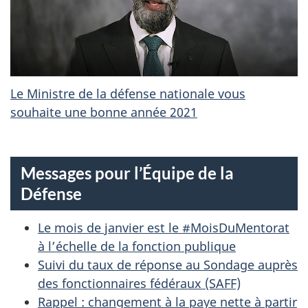
P
E
D
E
Le Ministre de la défense nationale vous
souhaite une bonne année 2021
L
A
Messages pour l’Équipe de la
D
Défense
É
Le mois de janvier est le #MoisDuMentorat
F
à l’échelle de la fonction publique
E
Suivi du taux de réponse au Sondage auprès
des fonctionnaires fédéraux (SAFF)
N
Rappel : changement à la paye nette à partir