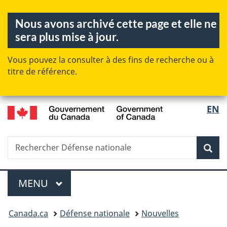
Passer
Passer
Passer
Nous avons archivé cette page et elle ne
au
à
à
sera plus mise à jour.
contenu
«
la
principal
Au
version
Vous pouvez la consulter à des fins de recherche ou à
sujet
HTML
titre de référence.
du
simplifiée
gouvernement
»
/
EN
Sélecti
Government
de
of
la
Canada
Rechercher
Recherche
Rec
langue
Défense
nationale
Menu
MENU
PRINCIPAL
Vous
Canada.ca
Défense nationale
Nouvelles
êtes