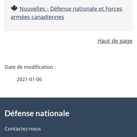
Nouvelles - Défense nationale et Forces
armées canadiennes
Haut de page
D
é
2021-01-06
t
a
i
À
l
propos
Défense nationale
s
de
d
ce
e
Contactez-nous
site
l