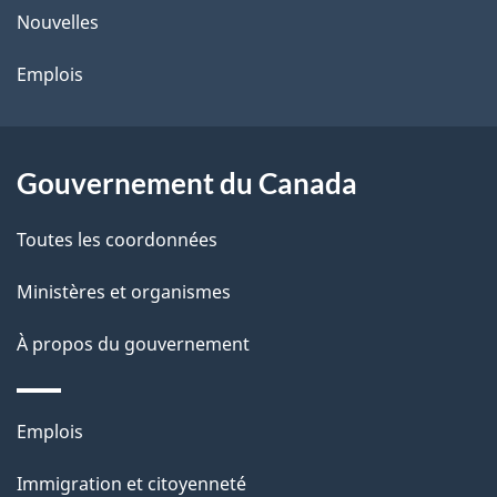
Nouvelles
a
p
Emplois
a
g
e
Gouvernement du Canada
Toutes les coordonnées
Ministères et organismes
À propos du gouvernement
Thèmes
Emplois
et
Immigration et citoyenneté
sujets