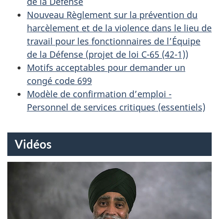
de la Défense
E
Nouveau Règlement sur la prévention du
harcèlement et de la violence dans le lieu de
S
travail pour les fonctionnaires de l’Équipe
D
de la Défense (projet de loi C-65 (42-1))
Motifs acceptables pour demander un
E
congé code 699
Modèle de confirmation d’emploi -
L
Personnel de services critiques (essentiels)
’
É
Vidéos
Q
U
I