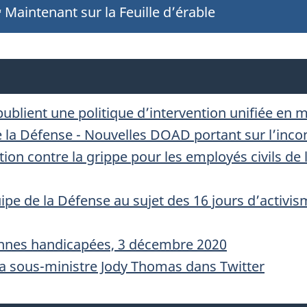
O
Maintenant sur la Feuille d’érable
U
V
E
blient une politique d’intervention unifiée en m
la Défense - Nouvelles DOAD portant sur l’incon
L
tion contre la grippe pour les employés civils de
L
e de la Défense au sujet des 16 jours d’activism
E
onnes handicapées, 3 décembre 2020
S
la sous-ministre Jody Thomas dans Twitter
D