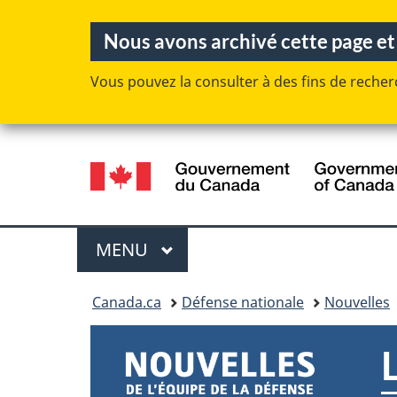
Nous avons archivé cette page et e
Vous pouvez la consulter à des fins de recherc
Sélection
de
la
langue
Menu
MENU
PRINCIPAL
Vous
Canada.ca
Défense nationale
Nouvelles
êtes
ici :