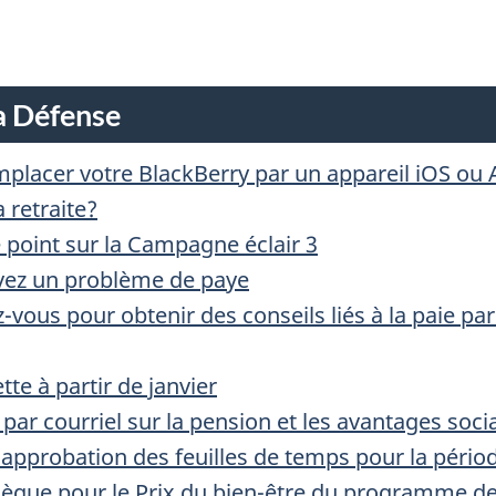
D
E
a Défense
L
emplacer votre BlackBerry par un appareil iOS ou 
A
 retraite?
e point sur la Campagne éclair 3
D
uvez un problème de paye
É
vous pour obtenir des conseils liés à la paie pa
F
te à partir de janvier
par courriel sur la pension et les avantages soci
E
’approbation des feuilles de temps pour la pério
N
lègue pour le Prix du bien-être du programme de