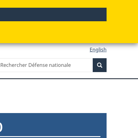
English
echercher
Recherche
Recherche
éfense
ationale
0