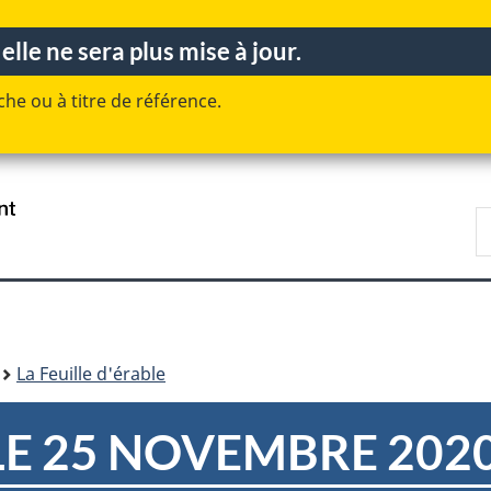
Passer
Passer
Passer
lle ne sera plus mise à jour.
au
à
à
contenu
«
la
he ou à titre de référence.
principal
Au
version
sujet
HTML
du
simplifiée
gouvernement
»
/
R
Government
D
of
n
Canada
La Feuille d'érable
N
LE 25 NOVEMBRE 202