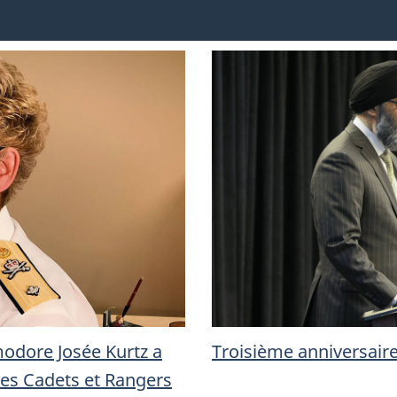
E
L
É
Q
U
P
modore Josée Kurtz a
Troisième anniversair
E
s Cadets et Rangers