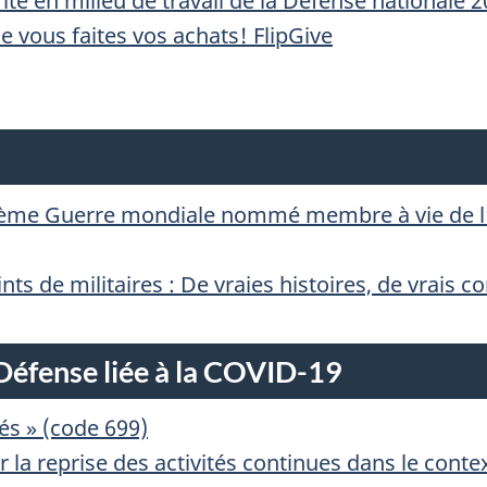
 en milieu de travail de la Défense nationale 
vous faites vos achats! FlipGive
ième Guerre mondiale nommé membre à vie de l’A
nts de militaires : De vraies histoires, de vrais c
 Défense liée à la COVID-19
és » (code 699)
 la reprise des activités continues dans le cont