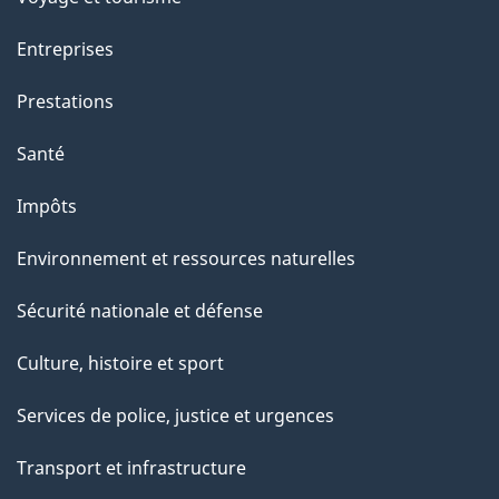
t
t
Entreprises
e
Prestations
p
a
Santé
g
Impôts
e
Environnement et ressources naturelles
Sécurité nationale et défense
Culture, histoire et sport
Services de police, justice et urgences
Transport et infrastructure