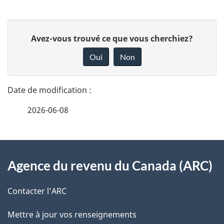
D
D
Avez-vous trouvé ce que vous cherchiez?
é
o
Oui
Non
n
t
n
a
e
2026-06-08
i
z
v
l
o
À
s
t
Agence du revenu du Canada (ARC)
propos
r
d
de
e
Contacter l’ARC
e
r
ce
Mettre à jour vos renseignements
l
é