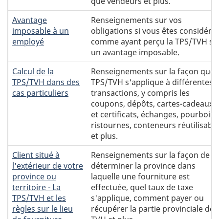
que vendeurs et plus.
Avantage
Renseignements sur vos
imposable à un
obligations si vous êtes considéré
employé
comme ayant perçu la TPS/TVH su
un avantage imposable.
Calcul de la
Renseignements sur la façon que 
TPS/TVH dans des
TPS/TVH s'applique à différentes
cas particuliers
transactions, y compris les
coupons, dépôts, cartes-cadeaux
et certificats, échanges, pourboire
ristournes, conteneurs réutilisabl
et plus.
Client situé à
Renseignements sur la façon de
l'extérieur de votre
déterminer la province dans
province ou
laquelle une fourniture est
territoire - La
effectuée, quel taux de taxe
TPS/TVH et les
s'applique, comment payer ou
règles sur le lieu
récupérer la partie provinciale de l