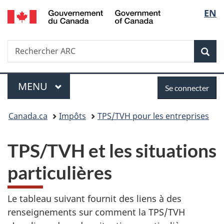
/
Sélec
EN
Passer
Passer
Passer
Government
au
à
à
de
of
contenu
«
la
Canada
Recherche
Rechercher
principal
Au
version
Rec
la
ARC
sujet
HTML
du
simplifiée
langu
Menu
Se
gouvernement
MENU
PRINCIPAL
Se connecter
»
connecter
Vous
Canada.ca
Impôts
TPS/TVH pour les entreprises
êtes
TPS/TVH et les situations
ici :
particulières
Le tableau suivant fournit des liens à des
renseignements sur comment la TPS/TVH