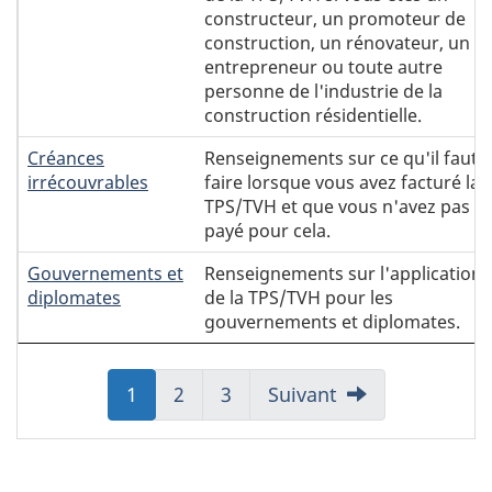
constructeur, un promoteur de
construction, un rénovateur, un
entrepreneur ou toute autre
personne de l'industrie de la
construction résidentielle.
Créances
Renseignements sur ce qu'il faut
irrécouvrables
faire lorsque vous avez facturé la
TPS/TVH et que vous n'avez pas é
payé pour cela.
Gouvernements et
Renseignements sur l'application
diplomates
de la TPS/TVH pour les
gouvernements et diplomates.
Aller
1
Aller
2
Aller
3
Suivant
à:
à:
à:
Page
Page
Page