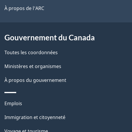
site
t
À propos de l'ARC
a
r
p
o
a
a
Gouvernement du Canada
c
g
Toutes les coordonnées
t
e
i
Ministères et organismes
o
À propos du gouvernement
n
s
u
Thèmes
Emplois
r
et
c
Immigration et citoyenneté
sujets
e
Voyage et tourisme