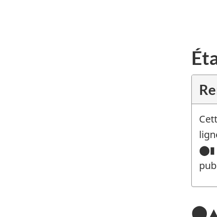
Ét
Re
Cet
lig
⬤▮
pub
⬤▲L