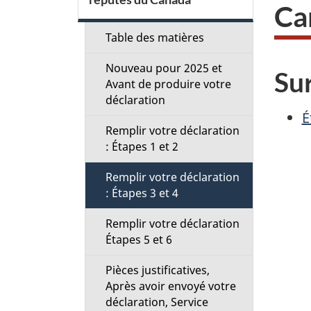
c
Ca
t
Table des matières
Nouveau pour 2025 et
i
Sur
Avant de produire votre
déclaration
o
É
Remplir votre déclaration
n
: Étapes 1 et 2
M
Remplir votre déclaration
: Étapes 3 et 4
e
Remplir votre déclaration
n
Étapes 5 et 6
u
Pièces justificatives,
Après avoir envoyé votre
déclaration, Service