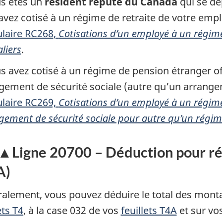
us êtes un
résident réputé du Canada
qui se dé
avez cotisé à un régime de retraite de votre em
laire RC268
,
Cotisations d’un employé à un régime
liers
.
us avez cotisé à un régime de pension étranger o
gement de sécurité sociale (autre qu’un arrang
laire RC269,
Cotisations d’un employé à un régim
gement de sécurité sociale pour autre qu’un régi
Ligne 20700 – Déduction pour ré
A)
alement, vous pouvez déduire le total des monta
ets T4
, à la
case 032
de vos
feuillets T4A
et sur vo