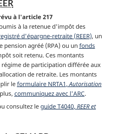
EER
prévu à
l'article 217
oumis à la retenue d'impôt des
egistré d'épargne-retraite (REER)
, un
de pension agréé (RPA) ou un
fonds
mpôt soit retenu. Ces montants
n régime de participation différée aux
allocation de retraite. Les montants
plir le
formulaire NRTA1
,
Autorisation
plus,
communiquez avec l'ARC
.
u consultez le
guide T4040
,
REER et