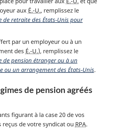
place pour travailler aux
É.-U.
et que
ployeur aux
É.-U.
, remplissez le
 de retraite des
États-Unis
pour
ffert par un employeur ou à un
ement des
É.-U.
), remplissez le
e de pension étranger ou à un
me ou un arrangement des États-Unis
.
gimes de pension agréés
nts figurant à la
case 20
de vos
s reçus de votre syndicat ou
RPA
.