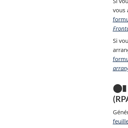
Si vo
vous 
formu
Fronta
Si vo
arran
formu
arran
⬤▮▲
(RP
Génér
feuill