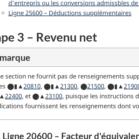
d'entrepris ou les conversions admissbles de
Ligne 25600 – Déductions supplémentaires
ape 3 – Revenu net
marque
te section ne fournit pas de renseignements supp
nes ⬤▮▲
20810
,
⬤▮▲
21300
,
⬤
21500
,
⬤▮▲
2190
▲
22400
, et
⬤▲
23100
, puisque les instructions 
lications fournissent les renseignements dont vo
igne 20600 – Facteur d'équivale