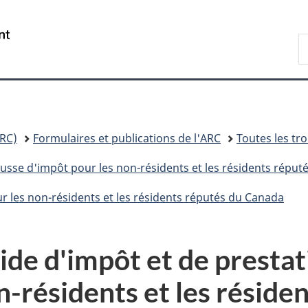
Passer
Passer
Passer
Passer
au
à
au
à
/
R
contenu
«
menu
la
Government
A
principal
Au
de
version
of
sujet
la
HTML
Canada
du
section
simplifiée
gouvernement
»
RC)
Formulaires et publications de l'ARC
Toutes les tr
usse d'impôt pour les non-résidents et les résidents répu
r les non-résidents et les résidents réputés du Canada
ide d'impôt et de prestat
n-résidents
et les réside