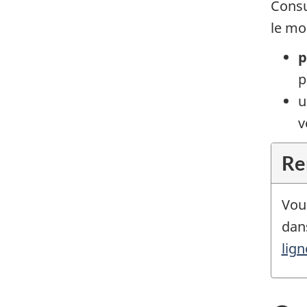
Consu
le mo
p
p
u
v
Re
Vou
dan
lig