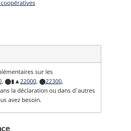
 coopératives
lémentaires sur les
0
,
⬤▮▲
22000
,
⬤
22300
,
dans la déclaration ou dans d'autres
us avez besoin.
nce