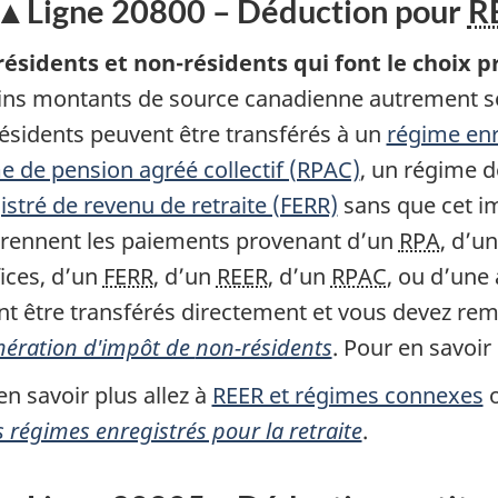
Ligne 20800 – Déduction pour
R
ésidents et non-résidents qui font le choix 
ins montants de source canadienne autrement s
ésidents
peuvent être transférés à un
régime enr
e de pension agréé collectif (RPAC)
, un régime 
istré de revenu de retraite (FERR)
sans que cet i
ennent les paiements provenant d’un
RPA
, d’u
ices, d’un
FERR
, d’un
REER
, d’un
RPAC
, ou d’une 
nt être transférés directement et vous devez rem
nération d'impôt de
non-résidents
.
Pour en savoir 
en savoir plus allez à
REER et régimes connexes
o
 régimes enregistrés pour la retraite
.