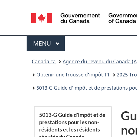
Sélection
de
la
Menu
MENU
PRINCIPAL
langue
Vous
Canada.ca
Agence du revenu du Canada (A
êtes
Obtenir une trousse d’impôt T1
2025 Tro
ici :
5013-G Guide d'impôt et de prestations pou
S
Gu
5013-G Guide d'impôt et de
prestations pour les non-
e
no
résidents et les résidents
réputés du Canada