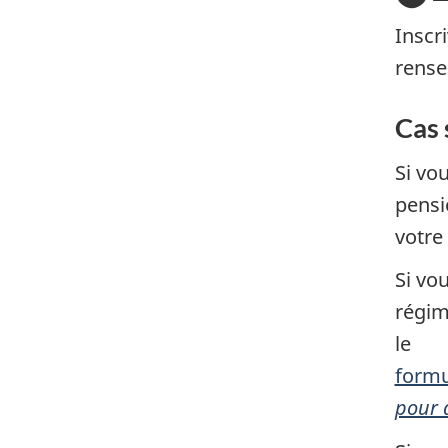
Inscr
rense
Cas 
Si vo
pensi
votre
Si vo
régim
le
formu
pour 