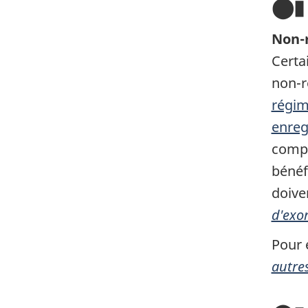
⬤▮▲
Non-r
Certa
non-r
régim
enreg
compr
bénéf
doive
d'exo
Pour 
autres