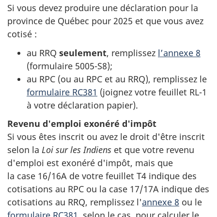
Si vous devez produire une déclaration pour la
province de Québec pour 2025 et que vous avez
cotisé :
au RRQ
seulement
, remplissez
l’annexe 8
(
formulaire 5005-S8
);
au RPC (ou au RPC et au RRQ), remplissez le
formulaire RC381
(joignez votre
feuillet RL-1
à votre déclaration papier).
Revenu d'emploi exonéré d'impôt
Si vous êtes inscrit ou avez le droit d'être inscrit
selon la
Loi sur les Indiens
et que votre revenu
d'emploi est exonéré d'impôt, mais que
la
case 16/16A
de votre
feuillet T4
indique des
cotisations au RPC ou la
case 17/17A
indique des
cotisations au RRQ, remplissez
l'
annexe 8
ou le
formulaire RC381
, selon le cas, pour calculer le