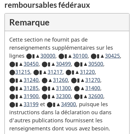
remboursables fédéraux
Remarque
Cette section ne fournit pas de
renseignements supplémentaires sur les
lignes ⬤▮▲
30000
,
⬤▮▲
30100
,
⬤▮▲
30425
,
⬤▮▲
30450
,
⬤▮▲
30499
,
⬤▮▲
30500
,
⬤
31215
,
⬤▮▲
31217
,
⬤▮▲
31220
,
⬤▮▲
31240
,
⬤▲
31260
,
⬤▮▲
31270
,
⬤▮▲
31285
,
⬤▮▲
31300
,
⬤▲
31400
,
⬤▮▲
31900
,
⬤▮▲
32300
,
⬤▮▲
32600
,
⬤▮▲
33199
et
⬤▮▲
34900
, puisque les
instructions dans la déclaration ou dans
d'autres publications fournissent les
renseignements dont vous avez besoin.