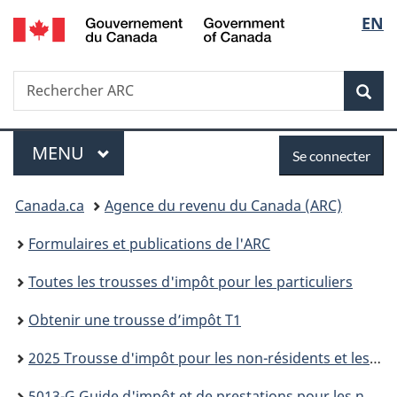
/
Sélec
EN
Passer
Passer
Passer
Passer
Government
au
à
au
à
de
of
contenu
«
menu
la
Canada
Recherche
Rechercher
principal
Au
de
version
Rec
la
ARC
sujet
la
HTML
du
section
simplifiée
langu
Menu
Se
gouvernement
MENU
PRINCIPAL
Se connecter
»
connecter
Vous
Canada.ca
Agence du revenu du Canada (ARC)
êtes
Formulaires et publications de l'ARC
ici :
Toutes les trousses d'impôt pour les particuliers
Obtenir une trousse d’impôt T1
2025 Trousse d'impôt pour les non-résidents et les résidents réputés du Canada
5013-G Guide d'impôt et de prestations pour les non-résidents et les résidents réputés du Canada