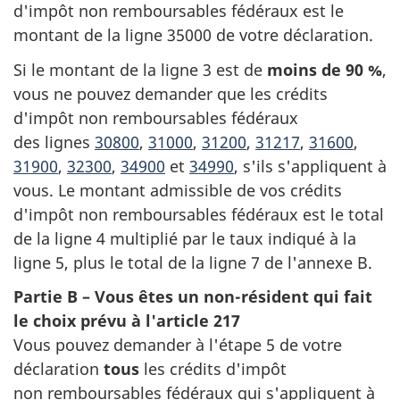
d'impôt
non remboursables
fédéraux est le
montant de la
ligne 35000
de votre déclaration.
Si le montant de la
ligne 3
est de
moins de
90 %
,
vous ne pouvez demander que les crédits
d'impôt
non remboursables
fédéraux
des
lignes
30800
,
31000
,
31200
,
31217
,
31600
,
31900
,
32300
,
34900
et
34990
, s'ils s'appliquent à
vous. Le montant admissible de vos crédits
d'impôt
non remboursables
fédéraux est le total
de la ligne 4 multiplié par le taux indiqué à la
ligne 5, plus le total de la ligne 7 de
l'annexe B
.
Partie B – Vous êtes un non-résident qui fait
le choix prévu à
l'article 217
Vous pouvez demander à
l'étape 5
de votre
déclaration
tous
les crédits d'impôt
non remboursables
fédéraux qui s'appliquent à