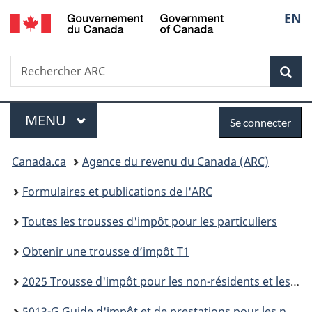
/
Sélec
EN
Passer
Passer
Passer
Passer
Government
au
à
au
à
de
of
contenu
«
menu
la
Canada
Recherche
Rechercher
principal
Au
de
version
Rec
la
ARC
sujet
la
HTML
du
section
simplifiée
langu
Menu
Se
gouvernement
MENU
PRINCIPAL
Se connecter
»
connecter
Vous
Canada.ca
Agence du revenu du Canada (ARC)
êtes
Formulaires et publications de l'ARC
ici :
Toutes les trousses d'impôt pour les particuliers
Obtenir une trousse d’impôt T1
2025 Trousse d'impôt pour les non-résidents et les résidents réputés du Canada
5013-G Guide d'impôt et de prestations pour les non-résidents et les résidents réputés du Canada