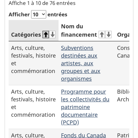
Affiche 1 à 10 de 76 entrées
Afficher
entrées
Nom du
Catégories
financement
Organi
Arts, culture,
Subventions
Conseil
festivals, histoire
destinées aux
Canada
et
artistes, aux
commémoration
groupes et aux
organismes
Arts, culture,
Programme pour
Bibliot
festivals, histoire
les collectivités du
Archive
et
patrimoine
commémoration
documentaire
(PCPD)
Arts, culture,
Fonds du Canada
Patrimo