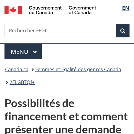
/
Sélec
EN
Passer
Passer
Passer
Government
au
à
à
de
of
contenu
«
la
Canada
Recherche
Rechercher
principal
Au
version
Rec
la
FEGC
sujet
HTML
du
simplifiée
langu
Menu
gouvernement
MENU
PRINCIPAL
»
Vous
Canada.ca
Femmes et Égalité des genres Canada
êtes
2ELGBTQI+
ici :
Possibilités de
financement et comment
présenter une demande