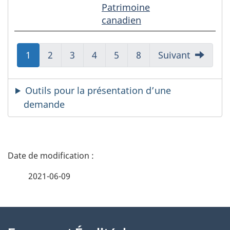
Patrimoine
canadien
Aller
1
Aller
2
Aller
3
Aller
4
Aller
5
Aller
8
Suivant
à:
à:
à:
à:
à:
à:
Page
Page
Page
Page
Page
Page
Outils pour la présentation d’une
demande
D
é
2021-06-09
t
À
a