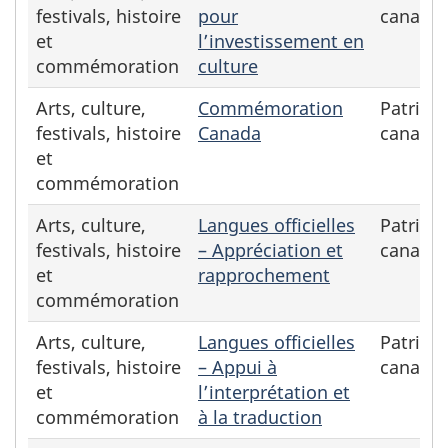
festivals, histoire
pour
canadie
et
l’investissement en
commémoration
culture
Arts, culture,
Commémoration
Patrimo
festivals, histoire
Canada
canadie
et
commémoration
Arts, culture,
Langues officielles
Patrimo
festivals, histoire
– Appréciation et
canadie
et
rapprochement
commémoration
Arts, culture,
Langues officielles
Patrimo
festivals, histoire
– Appui à
canadie
et
l’interprétation et
commémoration
à la traduction