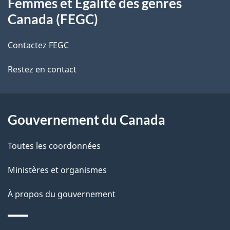
Femmes et Égalité des genres
propos
i
Canada (FEGC)
de
l
Contactez FEGC
ce
s
Restez en contact
site
d
e
l
Gouvernement du Canada
a
Toutes les coordonnées
p
Ministères et organismes
a
À propos du gouvernement
g