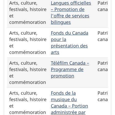
Arts, culture,
Langues officielles
Patrimo
festivals, histoire
– Promotion de
canadie
et
l’offre de services
commémoration
bilingues
Arts, culture,
Fonds du Canada
Patrimo
festivals, histoire
pour la
canadie
et
présentation des
commémoration
arts
Arts, culture,
Téléfilm Canada –
Patrimo
festivals, histoire
Programme de
canadie
et
promotion
commémoration
Arts, culture,
Fonds de la
Patrimo
festivals, histoire
musique du
canadie
et
Canada – Portion
commémoration
administrée par