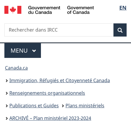
/
Sélec
EN
Passer
Passer
Passer
Government
au
à
à
de
of
contenu
«
la
Canada
Recherche
Rechercher
principal
Au
version
Rec
la
dans
sujet
HTML
IRCC
du
simplifiée
langu
Menu
gouvernement
MENU
PRINCIPAL
»
Vous
Canada.ca
êtes
Immigration, Réfugiés et Citoyenneté Canada
ici :
Renseignements organisationnels
Publications et Guides
Plans ministériels
ARCHIVÉ – Plan ministériel 2023-2024