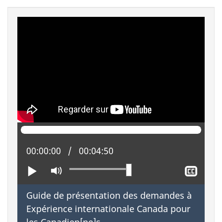
Position actuelle :
00:00:00
Temps total :
00:04:50
Lire
Activer
Affic
le
le
mode
sous-
Guide de présentation des demandes à
muet
titrag
Expérience internationale Canada pour
les Canadien[ne]s