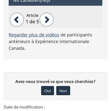
Article
Précédent
Suivant
1
de 5
Regarder plus de vidéos
de participants
antérieurs à Expérience internationale
Canada.
D
D
Avez-vous trouvé ce que vous cherchiez?
é
o
Oui
Non
n
t
n
a