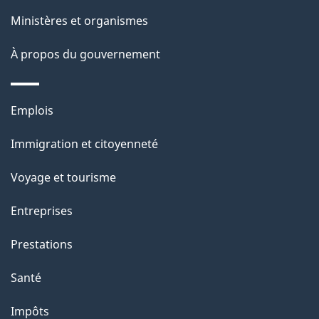
e
i
Ministères et organismes
o
À propos du gouvernement
n
s
u
Thèmes
Emplois
r
et
c
Immigration et citoyenneté
sujets
e
Voyage et tourisme
t
t
Entreprises
e
Prestations
p
a
Santé
g
Impôts