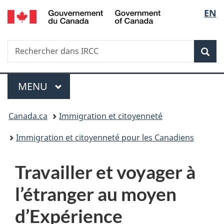
/
Sélec
EN
Passer
Passer
Passer
Government
au
à
à
de
of
contenu
«
la
Canada
Recherche
Rechercher
principal
Au
version
Rec
la
dans
sujet
HTML
IRCC
du
simplifiée
langu
Menu
gouvernement
MENU
PRINCIPAL
»
Vous
Canada.ca
Immigration et citoyenneté
êtes
Immigration et citoyenneté pour les Canadiens
ici :
Travailler et voyager à
l’étranger au moyen
d’Expérience