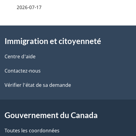
e
2026-07-17
i
z
v
l
o
À
s
t
Immigration et citoyenneté
propos
r
d
de
e
Centre d'aide
e
r
ce
Contactez-nous
l
é
site
t
Vérifier l’état de sa demande
a
r
p
o
a
a
Gouvernement du Canada
c
g
Toutes les coordonnées
t