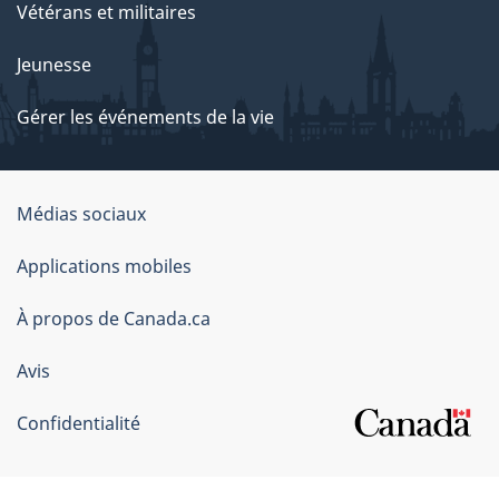
Vétérans et militaires
Jeunesse
Gérer les événements de la vie
Organisation
Médias sociaux
du
Applications mobiles
gouvernement
du
À propos de Canada.ca
Canada
Avis
Confidentialité