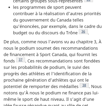
certains groupes sous-représentés
les programmes de sport peuvent
contribuer à la réalisation d’autres priorités
du gouvernement du Canada telles
qu’énoncées, par exemple, dans le cadre du
Note de bas de
36
budget ou du discours du Trône
.
De plus, comme nous l’avons vu au chapitre 3, À
nous le podium soumet des recommandations
de financement à Sport Canada, qui fournit les
Note de bas de page
37
fonds
. Ces recommandations sont fondées
sur les probabilités de podium, le suivi des
progrès des athlètes et l’identification de la
prochaine génération d’athlètes qui ont le
Note de bas d
38
potentiel de remporter des médailles
. Nous
notons qu’À nous le podium ne finance pas lui-
même le sport de haut niveau. Il s’agit d’une
idée fausse répandue quant au rôle de cet