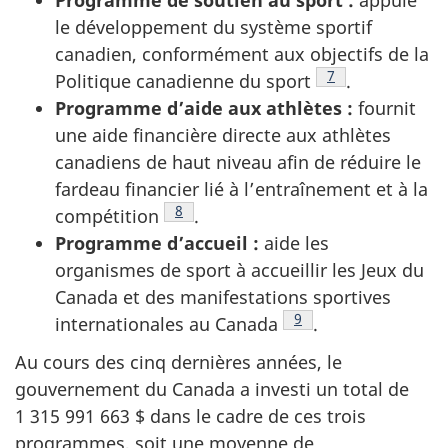
le développement du système sportif
canadien, conformément aux objectifs de la
Note de bas de p
7
Politique canadienne du sport
.
Programme d’aide aux athlètes :
fournit
une aide financière directe aux athlètes
canadiens de haut niveau afin de réduire le
fardeau financier lié à l’entraînement et à la
Note de bas de page
8
compétition
.
Programme d’accueil :
aide les
organismes de sport à accueillir les Jeux du
Canada et des manifestations sportives
Note de bas de page
9
internationales au Canada
.
Au cours des cinq dernières années, le
gouvernement du Canada a investi un total de
1 315 991 663 $ dans le cadre de ces trois
programmes, soit une moyenne de