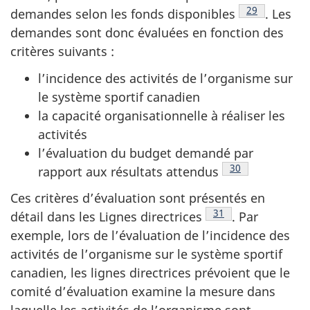
Note de bas 
29
demandes selon les fonds disponibles
. Les
demandes sont donc évaluées en fonction des
critères suivants :
l’incidence des activités de l’organisme sur
le système sportif canadien
la capacité organisationnelle à réaliser les
activités
l’évaluation du budget demandé par
Note de bas de 
30
rapport aux résultats attendus
Ces critères d’évaluation sont présentés en
Note de bas de page
31
détail dans les Lignes directrices
. Par
exemple, lors de l’évaluation de l’incidence des
activités de l’organisme sur le système sportif
canadien, les lignes directrices prévoient que le
comité d’évaluation examine la mesure dans