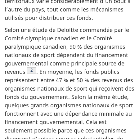
territoriaux varie considérablement d’un bout à
l’autre du pays, tout comme les mécanismes
utilisés pour distribuer ces fonds.
Selon une étude de Deloitte commandée par le
Comité olympique canadien et le Comité
paralympique canadien, 90 % des organismes
nationaux de sport dépendent du financement
gouvernemental comme principale source de
Note de bas de page
2
revenus
. En moyenne, les fonds publics
représentent entre 47 % et 50 % des revenus des
organismes nationaux de sport qui reçoivent des
fonds du gouvernement. Selon la même étude,
quelques grands organismes nationaux de sport
fonctionnent avec une dépendance minimale au
financement gouvernemental. Cela est
seulement possible parce que ces organismes
disposent d’autres sources substantielles de