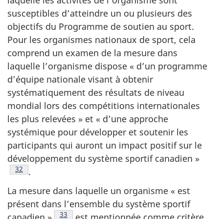
laquelle les activités de l’organisme sont
susceptibles d’atteindre un ou plusieurs des
objectifs du Programme de soutien au sport.
Pour les organismes nationaux de sport, cela
comprend un examen de la mesure dans
laquelle l’organisme dispose « d’un programme
d’équipe nationale visant à obtenir
systématiquement des résultats de niveau
mondial lors des compétitions internationales
les plus relevées » et « d’une approche
systémique pour développer et soutenir les
participants qui auront un impact positif sur le
développement du système sportif canadien »
Note de bas de page
32
.
La mesure dans laquelle un organisme « est
présent dans l’ensemble du système sportif
Note de bas de page
33
canadien »
est mentionnée comme critère