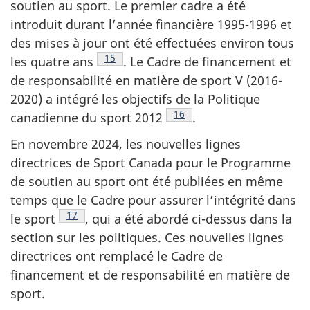
soutien au sport. Le premier cadre a été
introduit durant l’année financière 1995-1996 et
des mises à jour ont été effectuées environ tous
Note de bas de page
15
les quatre ans
. Le Cadre de financement et
de responsabilité en matière de sport V (2016-
2020) a intégré les objectifs de la Politique
Note de bas de page
16
canadienne du sport 2012
.
En novembre 2024, les nouvelles lignes
directrices de Sport Canada pour le Programme
de soutien au sport ont été publiées en même
temps que le Cadre pour assurer l’intégrité dans
Note de bas de page
17
le sport
, qui a été abordé ci-dessus dans la
section sur les politiques. Ces nouvelles lignes
directrices ont remplacé le Cadre de
financement et de responsabilité en matière de
sport.