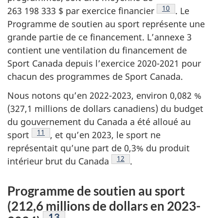
Note de bas de 
10
263 198 333 $ par exercice financier
. Le
Programme de soutien au sport représente une
grande partie de ce financement. L’annexe 3
contient une ventilation du financement de
Sport Canada depuis l’exercice 2020-2021 pour
chacun des programmes de Sport Canada.
Nous notons qu’en 2022-2023, environ 0,082 %
(327,1 millions de dollars canadiens) du budget
du gouvernement du Canada a été alloué au
Note de bas de page
11
sport
, et qu’en 2023, le sport ne
représentait qu’une part de 0,3% du produit
Note de bas de page
12
intérieur brut du Canada
.
Programme de soutien au sport
(212,6 millions de dollars en 2023-
Note de bas de page
13