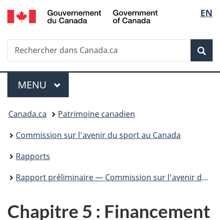
/
Sélec
EN
Passer
Passer
Passer
Government
au
à
à
de
of
contenu
«
la
Canada
Recherche
Rechercher
principal
Au
version
Rec
la
dans
sujet
HTML
Canada.ca
du
simplifiée
langu
Menu
gouvernement
MENU
PRINCIPAL
»
Vous
Canada.ca
Patrimoine canadien
êtes
Commission sur l’avenir du sport au Canada
ici :
Rapports
Rapport préliminaire — Commission sur l’avenir du sport au Canada
Chapitre 5 : Financement