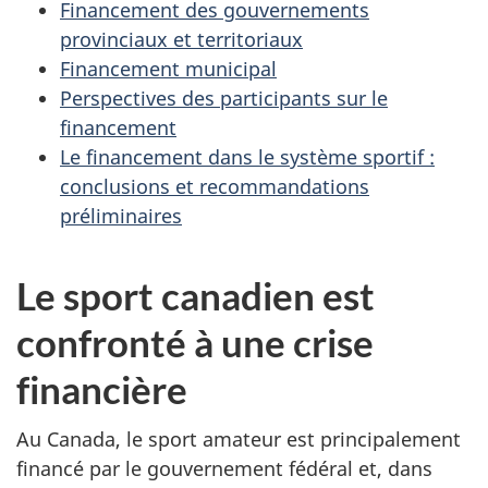
Financement des gouvernements
:
o
provinciaux et territoriaux
l’entit
Financement municipal
n
sporti
Perspectives des participants sur le
centra
d
financement
Le financement dans le système sportif :
u
conclusions et recommandations
d
préliminaires
o
Le sport canadien est
c
confronté à une crise
u
financière
m
Au Canada, le sport amateur est principalement
e
financé par le gouvernement fédéral et, dans