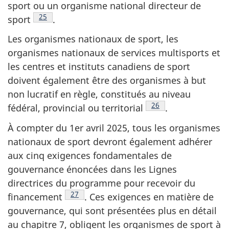
sport ou un organisme national directeur de
Note de bas de page
25
sport
.
Les organismes nationaux de sport, les
organismes nationaux de services multisports et
les centres et instituts canadiens de sport
doivent également être des organismes à but
non lucratif en règle, constitués au niveau
Note de bas de page
26
fédéral, provincial ou territorial
.
À compter du 1er avril 2025, tous les organismes
nationaux de sport devront également adhérer
aux cinq exigences fondamentales de
gouvernance énoncées dans les Lignes
directrices du programme pour recevoir du
Note de bas de page
27
financement
. Ces exigences en matière de
gouvernance, qui sont présentées plus en détail
au chapitre 7, obligent les organismes de sport à