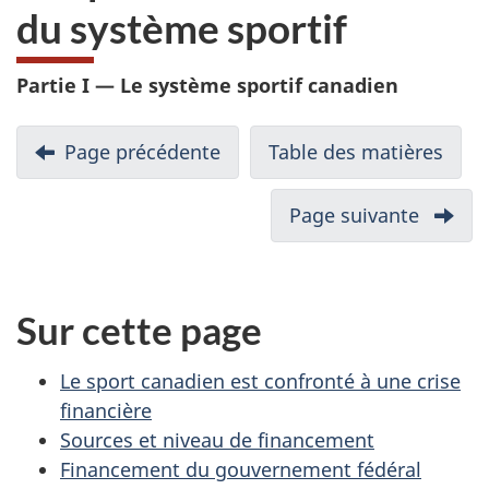
du système sportif
Partie I — Le système sportif canadien
N
Page précédente
-
Table des matières
-
Chapitre
Rapp
a
4
inté
Page suivante
-
v
:
Chapit
Harmonisation
6
i
des
:
Sur cette page
g
structures
Nouve
du
leader
a
Le sport canadien est confronté à une crise
système
dans
financière
sportif
t
le
Sources et niveau de financement
sport
i
Financement du gouvernement fédéral
canadi