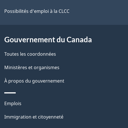
site
d
e
Possibilités d’emploi à la CLCC
l
a
Gouvernement du Canada
p
Toutes les coordonnées
a
Ministères et organismes
g
À propos du gouvernement
e
Thèmes
Emplois
et
Immigration et citoyenneté
sujets