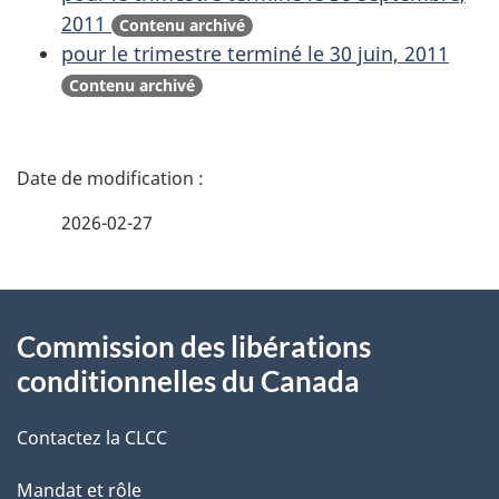
2011
Contenu archivé
pour le trimestre terminé le 30 juin, 2011
Contenu archivé
D
é
2026-02-27
t
À
a
Commission des libérations
propos
i
conditionnelles du Canada
de
l
Contactez la CLCC
ce
s
Mandat et rôle