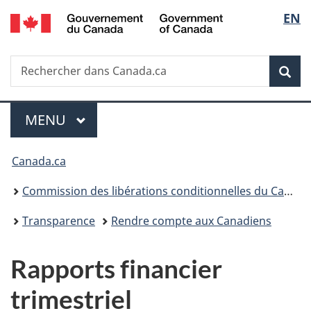
/
Sélec
EN
Passer
Passer
Passer
Government
au
à
à
de
of
contenu
«
la
Canada
Recherche
Rechercher
principal
Au
version
Rec
la
dans
sujet
HTML
Canada.ca
du
simplifiée
langu
Menu
gouvernement
MENU
PRINCIPAL
»
Vous
Canada.ca
êtes
Commission des libérations conditionnelles du Canada
ici :
Transparence
Rendre compte aux Canadiens
Rapports financier
trimestriel