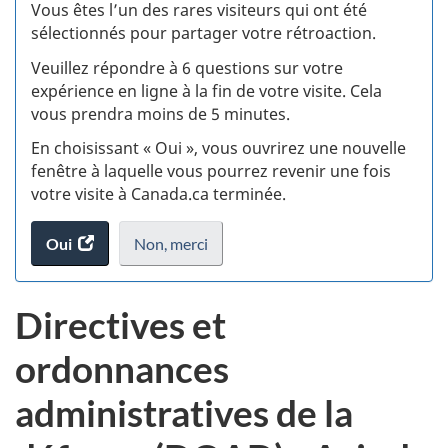
:
Vous êtes l’un des rares visiteurs qui ont été
sélectionnés pour partager votre rétroaction.
S
Veuillez répondre à 6 questions sur votre
d
expérience en ligne à la fin de votre visite. Cela
vous prendra moins de 5 minutes.
si
En choisissant « Oui », vous ouvrirez une nouvelle
w
fenêtre à laquelle vous pourrez revenir une fois
votre visite à Canada.ca terminée.
(t
Oui
accéder
Non,
je
merci
.
d
au
ne
sondage.
veux
Directives et
pas
participer
ordonnances
au
sondage
administratives de la
du
site