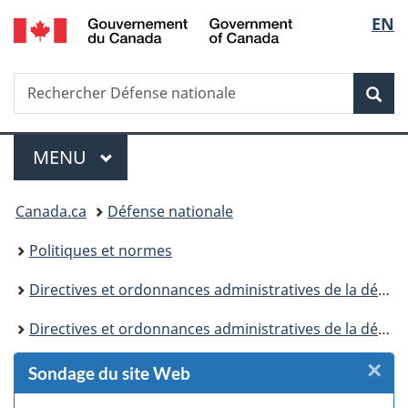
/
Sélec
EN
Passer
Passer
Passer
Passer
Government
au
au
à
à
de
of
Gestionnaire
contenu
«
la
Canada
Recherche
Rechercher
des
principal
Au
version
Rec
la
Défense
Invitations
sujet
HTML
nationale
du
simplifiée
langu
Menu
gouvernement
MENU
PRINCIPAL
»
Vous
Canada.ca
Défense nationale
êtes
Politiques et normes
ici :
Directives et ordonnances administratives de la défense
Directives et ordonnances administratives de la défense (DOAD) - Avis de modification
×
F
Sondage du site Web