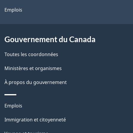
site
d
Emplois
e
l
Gouvernement du Canada
a
Toutes les coordonnées
p
Ministères et organismes
a
À propos du gouvernement
g
e
Thèmes
Emplois
et
Immigration et citoyenneté
sujets