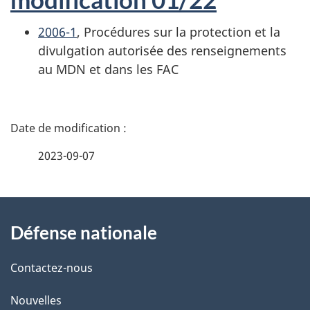
2006-1
, Procédures sur la protection et la
divulgation autorisée des renseignements
au MDN et dans les FAC
D
é
2023-09-07
t
À
a
Défense nationale
propos
i
de
l
Contactez-nous
ce
s
Nouvelles