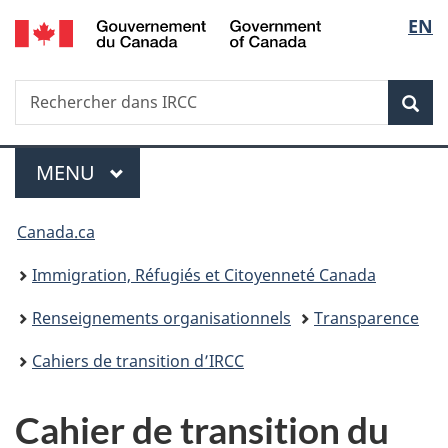
/
Sélec
EN
Passer
Passer
Passer
Government
au
à
à
de
of
contenu
«
la
Canada
Recherche
Rechercher
principal
Au
version
Rec
la
dans
sujet
HTML
IRCC
du
simplifiée
langu
Menu
gouvernement
MENU
PRINCIPAL
»
Vous
Canada.ca
êtes
Immigration, Réfugiés et Citoyenneté Canada
ici :
Renseignements organisationnels
Transparence
Cahiers de transition d’IRCC
Cahier de transition du