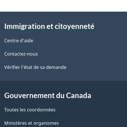
t
À
a
Immigration et citoyenneté
propos
i
de
l
Centre d'aide
ce
s
Contactez-nous
site
d
Vérifier l’état de sa demande
e
l
Gouvernement du Canada
a
Toutes les coordonnées
p
Ministères et organismes