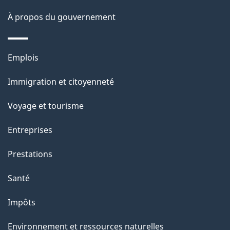
a
À propos du gouvernement
g
e
Thèmes
Emplois
et
Immigration et citoyenneté
sujets
Voyage et tourisme
Entreprises
Prestations
Santé
Impôts
Environnement et ressources naturelles