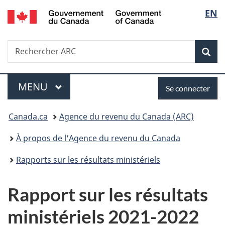
/
Sélec
EN
Passer
Passer
Passer
Government
au
à
à
de
of
contenu
«
la
Canada
Recherche
Rechercher
principal
Au
version
Rec
la
ARC
sujet
HTML
du
simplifiée
langu
Menu
Se
gouvernement
MENU
PRINCIPAL
Se connecter
»
connecter
Vous
Canada.ca
Agence du revenu du Canada (ARC)
êtes
À propos de l'Agence du revenu du Canada
ici :
Rapports sur les résultats ministériels
Rapport sur les résultats
ministériels 2021-2022