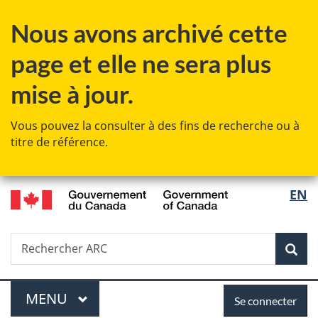
Passer
Passer
Passer
Nous avons archivé cette
au
à
à
contenu
«
la
page et elle ne sera plus
principal
Au
version
sujet
HTML
mise à jour.
du
simplifiée
gouvernement
Vous pouvez la consulter à des fins de recherche ou à
»
titre de référence.
/
Sélec
EN
Government
de
of
Canada
Recherche
Rechercher
Rec
la
ARC
langu
Menu
Se
MENU
PRINCIPAL
Se connecter