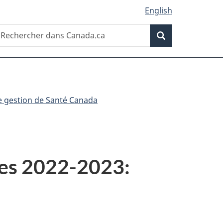
English
Recherche
echercher
Recherche
ans
anada.ca
e gestion de Santé Canada
res 2022-2023: