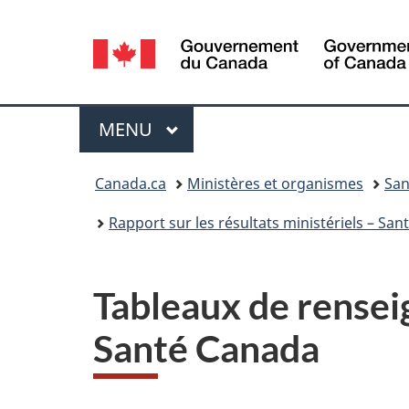
Sélection
de
la
Menu
MENU
PRINCIPAL
langue
Vous
Canada.ca
Ministères et organismes
San
êtes
Rapport sur les résultats ministériels – Sa
ici :
Tableaux de rense
Santé Canada