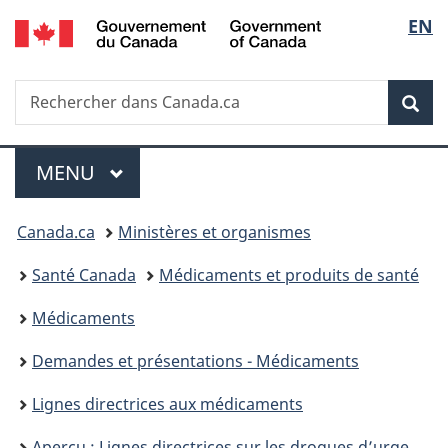
/
Sélec
EN
Passer
Passer
Passer
Government
au
à
à
de
of
contenu
«
la
Canada
Recherche
Rechercher
principal
Au
version
Rec
la
dans
sujet
HTML
Canada.ca
du
simplifiée
langu
Menu
gouvernement
MENU
PRINCIPAL
»
Vous
Canada.ca
Ministères et organismes
êtes
Santé Canada
Médicaments et produits de santé
ici :
Médicaments
Demandes et présentations - Médicaments
Lignes directrices aux médicaments
Aperçu : Lignes directrices sur les drogues d’urgence en santé publique en vertu du Règlement sur les aliments et drogues