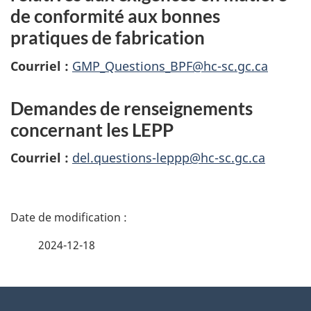
de conformité aux bonnes
pratiques de fabrication
Courriel :
GMP_Questions_BPF@hc-sc.gc.ca
Demandes de renseignements
concernant les LEPP
Courriel :
del.questions-leppp@hc-sc.gc.ca
D
é
2024-12-18
t
À
a