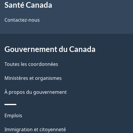
Santé Canada
propos
i
de
l
Contactez-nous
ce
s
site
d
Gouvernement du Canada
e
Toutes les coordonnées
l
Ministères et organismes
a
À propos du gouvernement
p
a
Thèmes
Emplois
g
et
Immigration et citoyenneté
sujets