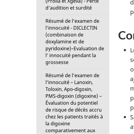
(Prolia et Xgeva) - Perte
d
d'audition et surdité
p
Résumé de l'examen de
l'innocuité - DICLECTIN
Co
(combinaison de
doxylamine et de
pyridoxine)–Evaluation de
L
l' innocuité pendant la
s
grossesse
o
Résumé de l'examen de
a
l'innocuité – Lanoxin,
m
Toloxin, Apo-digoxin,
PMS-digoxin (digoxine) –
p
Évaluation du potentiel
p
de risque de décès accru
S
chez les patients traités à
la digoxine
a
comparativement aux