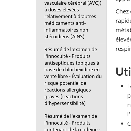
vasculaire cérébral (AVC))
à doses élevées
Chez 
relativement à d'autres
rapid
médicaments anti-
métab
inflammatoires non
stéroïdiens (AINS)
élevé
respi
Résumé de l'examen de
l'innocuité - Produits
antiseptiques topiques à
Uti
base de chlorhexidine en
vente libre - Évaluation du
risque potentiel de
L
réactions allergiques
p
graves (réactions
d'hypersensibilité)
n
l
Résumé de l'examen de
l'innocuité - Produits
C
contenant de la codéine -