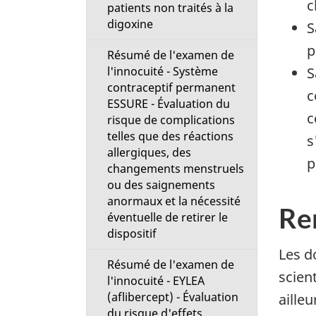
c
patients non traités à la
digoxine
S
p
Résumé de l'examen de
l'innocuité - Système
S
contraceptif permanent
c
ESSURE - Évaluation du
c
risque de complications
telles que des réactions
s
allergiques, des
p
changements menstruels
ou des saignements
anormaux et la nécessité
Re
éventuelle de retirer le
dispositif
Les d
Résumé de l'examen de
scien
l'innocuité - EYLEA
(aflibercept) - Évaluation
aille
du risque d'effets