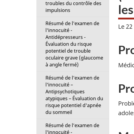
troubles du contrôle des
i
le
impulsions
o
Résumé de l'examen de
Le 22
l'innocuité -
n
Antidépresseurs -
Évaluation du risque
M
Pr
potentiel de trouble
oculaire grave (glaucome
e
Médic
à angle fermé)
n
Résumé de l'examen de
Pr
l'innocuité –
u
Antipsychotiques
atypiques – Évaluation du
Probl
risque potentiel d'apnée
du sommeil
adole
Résumé de l’examen de
l'innocuité -