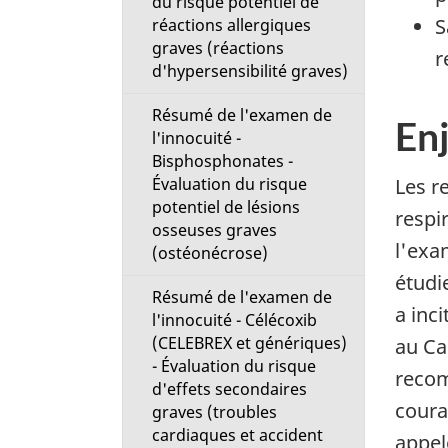
du risque potentiel de
S
réactions allergiques
graves (réactions
r
d'hypersensibilité graves)
Résumé de l'examen de
En
l'innocuité -
Bisphosphonates -
Évaluation du risque
Les r
potentiel de lésions
respi
osseuses graves
l'exa
(ostéonécrose)
étudi
Résumé de l'examen de
a inc
l'innocuité - Célécoxib
(CELEBREX et génériques)
au Ca
- Évaluation du risque
recom
d'effets secondaires
coura
graves (troubles
cardiaques et accident
appelé