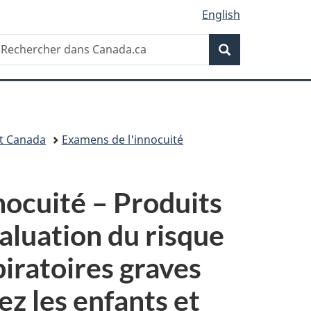
English
Recherche
echercher
Recherche
ans
anada.ca
t Canada
Examens de l'innocuité
nocuité – Produits
aluation du risque
iratoires graves
ez les enfants et