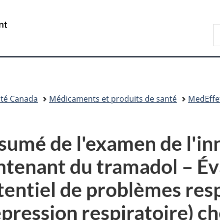
Passer
Passer
Passer
Passer
Passer
au
au
à
au
à
/
R
Gestionnaire
contenu
«
menu
la
Government
d
des
principal
Au
de
version
of
C
Invitations
sujet
la
HTML
Canada
du
section
simplifiée
gouvernement
»
té Canada
Médicaments et produits de santé
MedEffe
sumé de l'examen de l'in
ntenant du tramadol – Év
tentiel de problèmes resp
pression respiratoire) ch