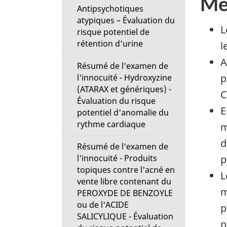
Me
Antipsychotiques
atypiques – Évaluation du
L
risque potentiel de
rétention d’urine
l
A
Résumé de l'examen de
p
l'innocuité - Hydroxyzine
(ATARAX et génériques) -
C
Évaluation du risque
E
potentiel d'anomalie du
rythme cardiaque
m
d
Résumé de l'examen de
p
l'innocuité - Produits
topiques contre l'acné en
L
vente libre contenant du
m
PEROXYDE DE BENZOYLE
ou de l'ACIDE
p
SALICYLIQUE - Évaluation
p