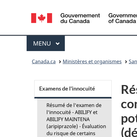
Sélection
de
la
Menu
MENU
PRINCIPAL
langue
Vous
Canada.ca
Ministères et organismes
San
êtes
ici :
S
Ré
Examens de l'innocuité
e
co
Résumé de l'examen de
c
l'innocuité - ABILIFY et
po
ABILIFY MAINTENA
(aripiprazole) - Évaluation
t
(dé
du risque de certains